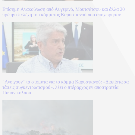
Επίσημη Aνακοίνωση από Αυγερινό, Μουτσάτσου και άλλα 20
πρώην στελέχη του κόμματος Καρυστιανού που αποχώρησαν
"Ανοίγουν" τα στόματα για το κόμμα Καρυστιανού: «Διαπίστωσα
τάσεις συγκεντρωτισμού», λέει ο πτέραρχος εν αποστρατεία
Παπανικολάου