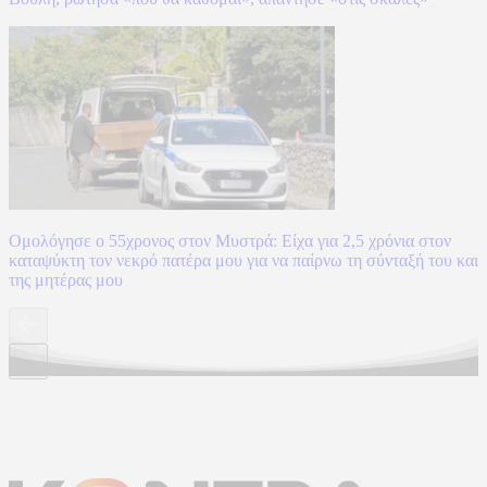
Ομολόγησε ο 55χρονος στον Μυστρά: Είχα για 2,5 χρόνια στον
καταψύκτη τον νεκρό πατέρα μου για να παίρνω τη σύνταξή του και
της μητέρας μου