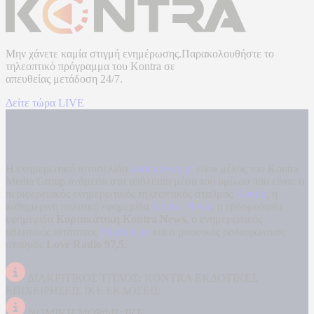
Μην χάνετε καμία στιγμή ενημέρωσης.Παρακολουθήστε το
τηλεοπτικό πρόγραμμα του
Kontra
σε
απευθείας μετάδοση
24/7.
Δείτε τώρα LIVE
Η ενημερωτική ιστοσελίδα
kontranews.gr
είναι μέλος του Kontra
Media Group ανάμεσα στα υπόλοιπα μέσα του ομίλου που είναι: ο
περιφερειακός ενημερωτικός τηλεοπτικός σταθμός
Kontra
, η
καθημερινή πολιτική εφημερίδα
Kontra News
, η εβδομαδιαία
εφημερίδα
Κυριακάτικη Kontra News
, ο ενημερωτικός
αθλητικός ιστότοπος
Filathlos.gr
και ο μουσικός ραδιοφωνικός
σταθμός
Love Radio 97,5
.
ΔΙΑΚΡΙΤΙΚΟΣ ΤΙΤΛΟΣ: KONTRA ΕΚΔΟΤΙΚΕΣ
ΕΠΙΧΕΙΡΗΣΕΙΣ ΙΚΕ ΕΚΔΟΣΕΙΣ
ΝΟΜΙΚΗ ΜΟΡΦΗ: ΙΚΕ