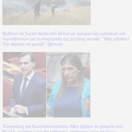
Βρίθουν τα Social media από βίντεο με καταγγελίες κατοίκων και
πυροσβεστών για τη διαχείριση της μεγάλης φωτιάς: "Μας κάψανε!
Την άφησαν τη φωτιά!" (βίντεο)
Χουρδάκης για Κωνσταντοπούλου: Μου ζήτησε το γραφείο στη
Βουλή, ρώτησα «πού θα κάθομαι», απάντησε «στις σκάλες»