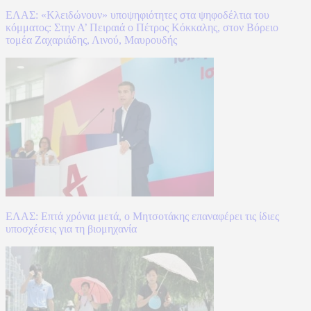
ΕΛΑΣ: «Κλειδώνουν» υποψηφιότητες στα ψηφοδέλτια του
κόμματος: Στην Α’ Πειραιά ο Πέτρος Κόκκαλης, στον Βόρειο
τομέα Ζαχαριάδης, Λινού, Μαυρουδής
ΕΛΑΣ: Επτά χρόνια μετά, ο Μητσοτάκης επαναφέρει τις ίδιες
υποσχέσεις για τη βιομηχανία