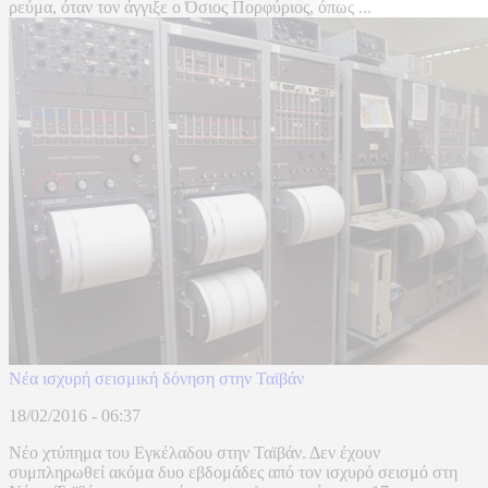
ρεύμα, όταν τον άγγιξε ο Όσιος Πορφύριος, όπως ...
Νέα ισχυρή σεισμική δόνηση στην Ταϊβάν
18/02/2016 - 06:37
Νέο χτύπημα του Εγκέλαδου στην Ταϊβάν. Δεν έχουν
συμπληρωθεί ακόμα δυο εβδομάδες από τον ισχυρό σεισμό στη