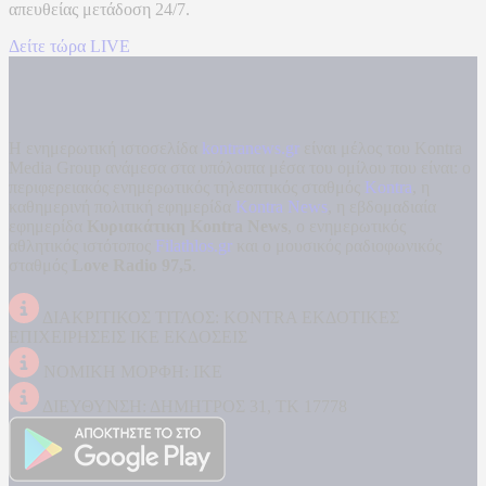
απευθείας μετάδοση
24/7.
Δείτε τώρα LIVE
Η ενημερωτική ιστοσελίδα
kontranews.gr
είναι μέλος του Kontra
Media Group ανάμεσα στα υπόλοιπα μέσα του ομίλου που είναι: ο
περιφερειακός ενημερωτικός τηλεοπτικός σταθμός
Kontra
, η
καθημερινή πολιτική εφημερίδα
Kontra News
, η εβδομαδιαία
εφημερίδα
Κυριακάτικη Kontra News
, ο ενημερωτικός
αθλητικός ιστότοπος
Filathlos.gr
και ο μουσικός ραδιοφωνικός
σταθμός
Love Radio 97,5
.
ΔΙΑΚΡΙΤΙΚΟΣ ΤΙΤΛΟΣ: KONTRA ΕΚΔΟΤΙΚΕΣ
ΕΠΙΧΕΙΡΗΣΕΙΣ ΙΚΕ ΕΚΔΟΣΕΙΣ
ΝΟΜΙΚΗ ΜΟΡΦΗ: ΙΚΕ
ΔΙΕΥΘΥΝΣΗ: ΔΗΜΗΤΡΟΣ 31, ΤΚ 17778