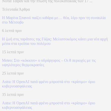
Νότια Ταϊβάν και την πτώση της πολυκατοικίας των 17 ...
Τελευταία Άρθρα
Η Μαρίνα Σπανού παίζει κιθάρα με… θέα, λίγο πριν τη συναυλία
στο Μέτσοβο
6 λεπτά πριν
Η ζωή στις ταράτσες της Γάζας: Μελισσοκόμος κάνει μια νέα αρχή
μέσα στα ερείπια του πολέμου
15 λεπτά πριν
Meteo: Στο «κόκκινο» ο υδράργυρος – Οι 8 περιοχές με τις
υψηλότερες θερμοκρασίες
25 λεπτά πριν
Astra: Η OpenAI πατά φρένο μπροστά στο «κρίσιμο» όριο
κυβερνοασφάλειας
35 λεπτά πριν
Astra: Η OpenAI πατά φρένο μπροστά στο «κρίσιμο» όριο
κυβερνοασφάλειας