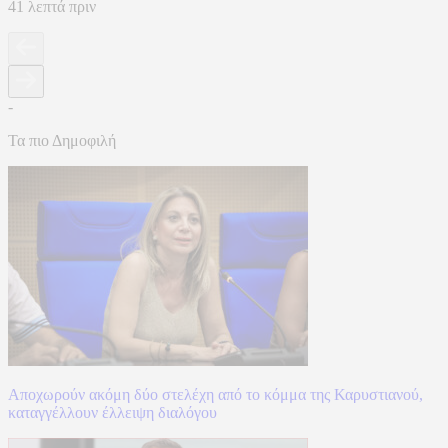
41 λεπτά πριν
-
Τα πιο Δημοφιλή
Αποχωρούν ακόμη δύο στελέχη από το κόμμα της Καρυστιανού,
καταγγέλλουν έλλειψη διαλόγου