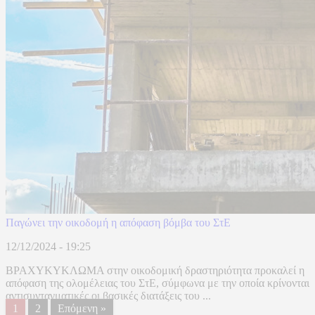
Παγώνει την οικοδομή η απόφαση βόμβα του ΣτΕ
12/12/2024 - 19:25
ΒΡΑΧΥΚΥΚΛΩΜΑ στην οικοδομική δραστηριότητα προκαλεί η
απόφαση της ολομέλειας του ΣτΕ, σύμφωνα με την οποία κρίνονται
αντισυνταγματικές οι βασικές διατάξεις του ...
1
2
Επόμενη »