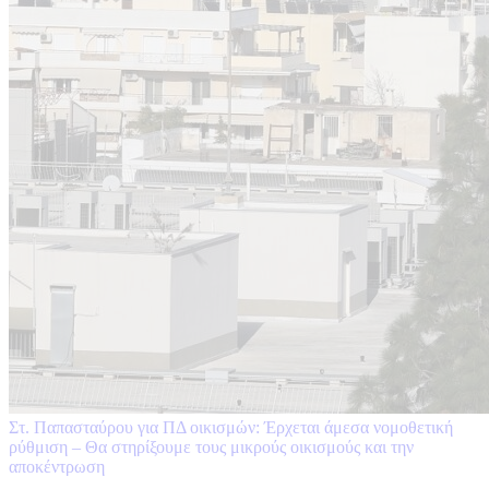
Στ. Παπασταύρου για ΠΔ οικισμών: Έρχεται άμεσα νομοθετική
ρύθμιση – Θα στηρίξουμε τους μικρούς οικισμούς και την
αποκέντρωση