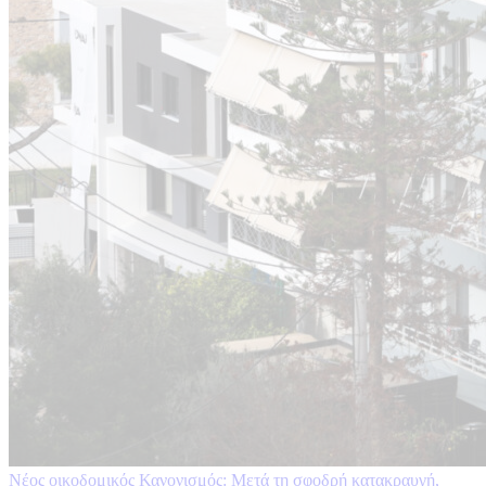
Νέος οικοδομικός Κανονισμός: Μετά τη σφοδρή κατακραυγή,