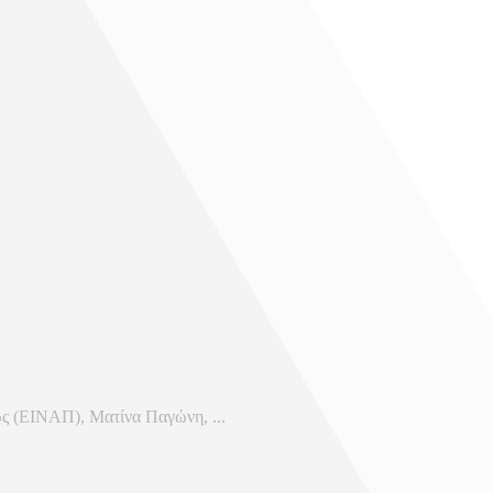
ς (ΕΙΝΑΠ), Ματίνα Παγώνη, ...