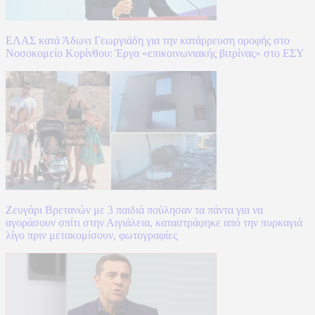
ΕΛΑΣ κατά Άδωνι Γεωργιάδη για την κατάρρευση οροφής στο
Νοσοκομείο Κορίνθου: Έργα «επικοινωνιακής βιτρίνας» στο ΕΣΥ
Ζευγάρι Βρετανών με 3 παιδιά πούλησαν τα πάντα για να
αγοράσουν σπίτι στην Αιγιάλεια, καταστράφηκε από την πυρκαγιά
λίγο πριν μετακομίσουν, φωτογραφίες