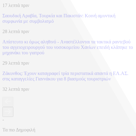
17 λεπτά πριν
Σαουδική Αραβία, Τουρκία και Πακιστάν: Kοινή αμυντική
συμφωνία με συμβολισμό
28 λεπτά πριν
Απίστευτο κι όμως αληθινό - Aναστέλλονται τα τακτικά ραντεβού
του αγγειοχειρουργού του νοσοκομείου Χανίων επειδή κλάπηκε το
μηχανάκι του γιατρού
29 λεπτά πριν
Ζάκυνθος: Έχουν καταγραφεί τρία περιστατικά απαντά η ΕΛ.ΑΣ.
στις καταγγελίες Γιαννάκου για 8 βιασμούς τουριστριών
32 λεπτά πριν
-
Τα πιο Δημοφιλή