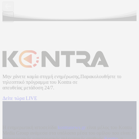
Μην χάνετε καμία στιγμή ενημέρωσης.Παρακολουθήστε το
τηλεοπτικό πρόγραμμα του
Kontra
σε
απευθείας μετάδοση
24/7.
Δείτε τώρα LIVE
Η ενημερωτική ιστοσελίδα
kontranews.gr
είναι μέλος του Kontra
Media Group ανάμεσα στα υπόλοιπα μέσα του ομίλου που είναι: ο
περιφερειακός ενημερωτικός τηλεοπτικός σταθμός
Kontra
, η