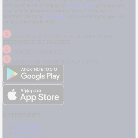
καθημερινή πολιτική εφημερίδα
Kontra News
, η εβδομαδιαία
εφημερίδα
Κυριακάτικη Kontra News
, ο ενημερωτικός
αθλητικός ιστότοπος
Filathlos.gr
και ο μουσικός ραδιοφωνικός
σταθμός
Love Radio 97,5
.
ΔΙΑΚΡΙΤΙΚΟΣ ΤΙΤΛΟΣ: KONTRA ΕΚΔΟΤΙΚΕΣ
ΕΠΙΧΕΙΡΗΣΕΙΣ ΙΚΕ ΕΚΔΟΣΕΙΣ
ΝΟΜΙΚΗ ΜΟΡΦΗ: ΙΚΕ
ΔΙΕΥΘΥΝΣΗ: ΔΗΜΗΤΡΟΣ 31, ΤΚ 17778
ΚΑΤΗΓΟΡΙΕΣ
ΠΟΛΙΤΙΚΗ
ΚΟΙΝΩΝΙΑ