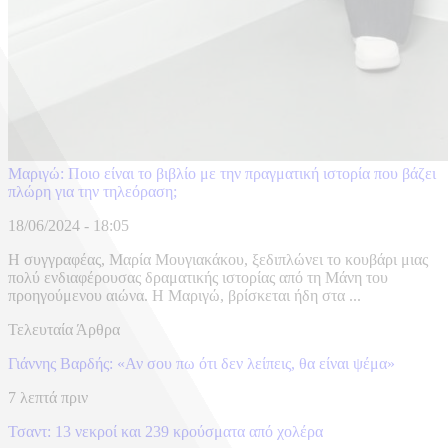
Μαριγώ: Ποιο είναι το βιβλίο με την πραγματική ιστορία που βάζει
πλώρη για την τηλεόραση;
18/06/2024 - 18:05
H συγγραφέας, Μαρία Μουγιακάκου, ξεδιπλώνει το κουβάρι μιας
πολύ ενδιαφέρουσας δραματικής ιστορίας από τη Μάνη του
προηγούμενου αιώνα. Η Μαριγώ, βρίσκεται ήδη στα ...
Τελευταία Άρθρα
Γιάννης Βαρδής: «Αν σου πω ότι δεν λείπεις, θα είναι ψέμα»
7 λεπτά πριν
Τσαντ: 13 νεκροί και 239 κρούσματα από χολέρα