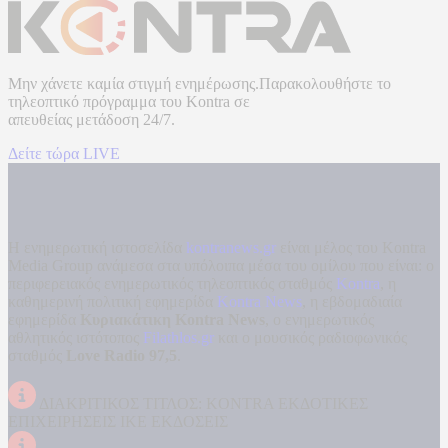
Μην χάνετε καμία στιγμή ενημέρωσης.Παρακολουθήστε το
τηλεοπτικό πρόγραμμα του
Kontra
σε
απευθείας μετάδοση
24/7.
Δείτε τώρα LIVE
Η ενημερωτική ιστοσελίδα
kontranews.gr
είναι μέλος του Kontra
Media Group ανάμεσα στα υπόλοιπα μέσα του ομίλου που είναι: ο
περιφερειακός ενημερωτικός τηλεοπτικός σταθμός
Kontra
, η
καθημερινή πολιτική εφημερίδα
Kontra News
, η εβδομαδιαία
εφημερίδα
Κυριακάτικη Kontra News
, ο ενημερωτικός
αθλητικός ιστότοπος
Filathlos.gr
και ο μουσικός ραδιοφωνικός
σταθμός
Love Radio 97,5
.
ΔΙΑΚΡΙΤΙΚΟΣ ΤΙΤΛΟΣ: KONTRA ΕΚΔΟΤΙΚΕΣ
ΕΠΙΧΕΙΡΗΣΕΙΣ ΙΚΕ ΕΚΔΟΣΕΙΣ