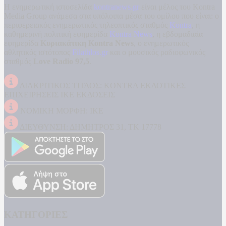
Η ενημερωτική ιστοσελίδα
kontranews.gr
είναι μέλος του Kontra
Media Group ανάμεσα στα υπόλοιπα μέσα του ομίλου που είναι: ο
περιφερειακός ενημερωτικός τηλεοπτικός σταθμός
Kontra
, η
καθημερινή πολιτική εφημερίδα
Kontra News
, η εβδομαδιαία
εφημερίδα
Κυριακάτικη Kontra News
, ο ενημερωτικός
αθλητικός ιστότοπος
Filathlos.gr
και ο μουσικός ραδιοφωνικός
σταθμός
Love Radio 97,5
.
ΔΙΑΚΡΙΤΙΚΟΣ ΤΙΤΛΟΣ: KONTRA ΕΚΔΟΤΙΚΕΣ
ΕΠΙΧΕΙΡΗΣΕΙΣ ΙΚΕ ΕΚΔΟΣΕΙΣ
ΝΟΜΙΚΗ ΜΟΡΦΗ: ΙΚΕ
ΔΙΕΥΘΥΝΣΗ: ΔΗΜΗΤΡΟΣ 31, ΤΚ 17778
ΚΑΤΗΓΟΡΙΕΣ