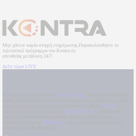
Μην χάνετε καμία στιγμή ενημέρωσης.Παρακολουθήστε το
τηλεοπτικό πρόγραμμα του
Kontra
σε
απευθείας μετάδοση
24/7.
Δείτε τώρα LIVE
Η ενημερωτική ιστοσελίδα
kontranews.gr
είναι μέλος του Kontra
Media Group ανάμεσα στα υπόλοιπα μέσα του ομίλου που είναι: ο
περιφερειακός ενημερωτικός τηλεοπτικός σταθμός
Kontra
, η
καθημερινή πολιτική εφημερίδα
Kontra News
, η εβδομαδιαία
εφημερίδα
Κυριακάτικη Kontra News
, ο ενημερωτικός
αθλητικός ιστότοπος
Filathlos.gr
και ο μουσικός ραδιοφωνικός
σταθμός
Love Radio 97,5
.