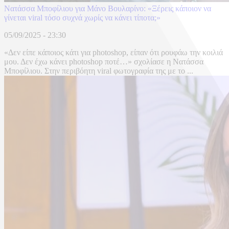
Νατάσσα Μποφίλιου για Μάνο Βουλαρίνο: «Ξέρεις κάποιον να
γίνεται viral τόσο συχνά χωρίς να κάνει τίποτα;»
05/09/2025 - 23:30
«Δεν είπε κάποιος κάτι για photoshop, είπαν ότι ρουφάω την κοιλιά
μου. Δεν έχω κάνει photoshop ποτέ…» σχολίασε η Νατάσσα
Μποφίλιου. Στην περιβόητη viral φωτογραφία της με το ...