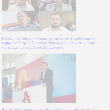
ΕΛΑΣ: «Κλειδώνουν» υποψηφιότητες στα ψηφοδέλτια του
κόμματος: Στην Α’ Πειραιά ο Πέτρος Κόκκαλης, στον Βόρειο
τομέα Ζαχαριάδης, Λινού, Μαυρουδής
ΕΛΑΣ: Επτά χρόνια μετά, ο Μητσοτάκης επαναφέρει τις ίδιες