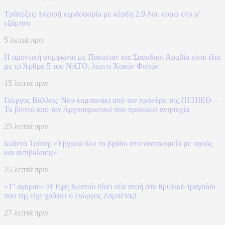
Τράπεζες: Ισχυρή κερδοφορία με κέρδη 2,9 δισ. ευρώ στο α’
εξάμηνο
5 λεπτά πριν
Η αμυντική συμφωνία με Πακιστάν και Σαουδική Αραβία είναι ίδια
με το Άρθρο 5 του ΝΑΤΟ, λέει ο Χακάν Φιντάν
15 λεπτά πριν
Γιώργος Βάλλης: Νέο καμπανάκι από τον πρόεδρο της ΠΕΠΙΕΘ –
Το βίντεο από τον Αργοσαρωνικό που προκαλεί ανησυχία
25 λεπτά πριν
Ιωάννα Τούνη: «Έβγαλα όλο το βράδυ στο νοσοκομείο με ορούς
και αντιβιώσεις»
25 λεπτά πριν
«Τ’ αγόρια»: Η Έφη Κοντού δίνει νέα πνοή στο θρυλικό τραγούδι
που της είχε γράψει ο Γιώργος Ζαμπέτας!
27 λεπτά πριν