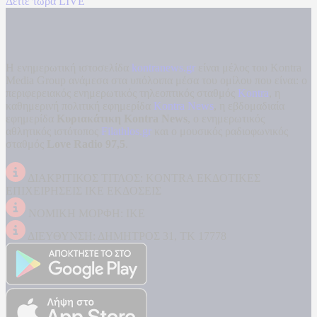
Δείτε τώρα LIVE
Η ενημερωτική ιστοσελίδα
kontranews.gr
είναι μέλος του Kontra
Media Group ανάμεσα στα υπόλοιπα μέσα του ομίλου που είναι: ο
περιφερειακός ενημερωτικός τηλεοπτικός σταθμός
Kontra
, η
καθημερινή πολιτική εφημερίδα
Kontra News
, η εβδομαδιαία
εφημερίδα
Κυριακάτικη Kontra News
, ο ενημερωτικός
αθλητικός ιστότοπος
Filathlos.gr
και ο μουσικός ραδιοφωνικός
σταθμός
Love Radio 97,5
.
ΔΙΑΚΡΙΤΙΚΟΣ ΤΙΤΛΟΣ: KONTRA ΕΚΔΟΤΙΚΕΣ
ΕΠΙΧΕΙΡΗΣΕΙΣ ΙΚΕ ΕΚΔΟΣΕΙΣ
ΝΟΜΙΚΗ ΜΟΡΦΗ: ΙΚΕ
ΔΙΕΥΘΥΝΣΗ: ΔΗΜΗΤΡΟΣ 31, ΤΚ 17778