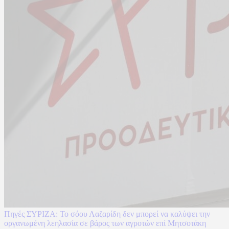
Πηγές ΣΥΡΙΖΑ: Το σόου Λαζαρίδη δεν μπορεί να καλύψει την
οργανωμένη λεηλασία σε βάρος των αγροτών επί Μητσοτάκη