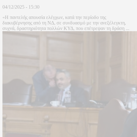
04/12/2025 - 15:30
«Η παντελής απουσία ελέγχων, κατά την περίοδο της
διακυβέρνησης από τη ΝΔ, σε συνδυασμό με την ανεξέλεγκτη,
συχνά, δραστηριότητα πολλών ΚΥΔ, που επέτρεψαν τη δράση ...