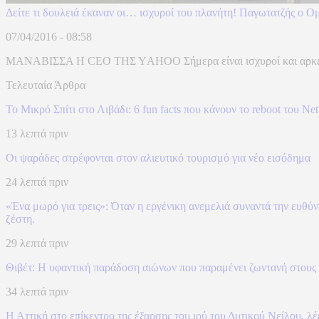
Δείτε τι δουλειά έκαναν οι… ισχυροί του πλανήτη! Παγωτατζής ο 
07/04/2016 - 08:58
ΜΑΝΑΒΙΣΣΑ Η CEO ΤΗΣ ΥAHOO Σήμερα είναι ισχυροί και αρκετά ευ
Τελευταία Άρθρα
To Mικρό Σπίτι στο Λιβάδι: 6 fun facts που κάνουν το reboot του Ne
13 λεπτά πριν
Οι ψαράδες στρέφονται στον αλιευτικό τουρισμό για νέο εισόδημα
24 λεπτά πριν
«Ένα μωρό για τρεις»: Όταν η εργένικη ανεμελιά συναντά την ευθύ
ζέστη.
29 λεπτά πριν
Θιβέτ: Η υφαντική παράδοση αιώνων που παραμένει ζωντανή στους 
34 λεπτά πριν
Η Αττική στο επίκεντρο της έξαρσης του ιού του Δυτικού Νείλου, λ