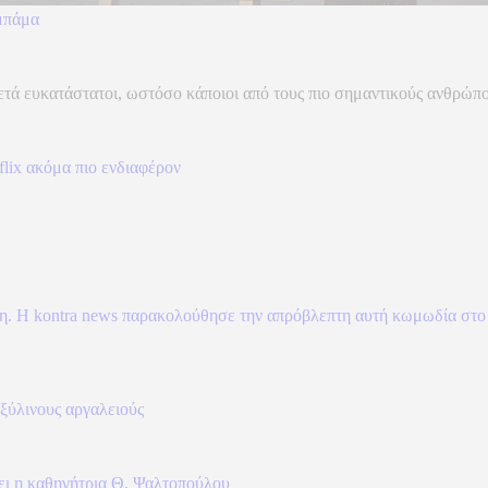
Ομπάμα
κατάστατοι, ωστόσο κάποιοι από τους πιο σημαντικούς ανθρώπους
tflix ακόμα πιο ενδιαφέρον
νη. Η kontra news παρακολούθησε την απρόβλεπτη αυτή κωμωδία στο 
ξύλινους αργαλειούς
έει η καθηγήτρια Θ. Ψαλτοπούλου