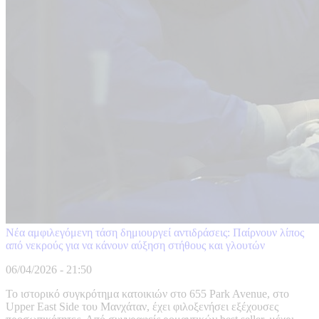
Νέα αμφιλεγόμενη τάση δημιουργεί αντιδράσεις: Παίρνουν λίπος
από νεκρούς για να κάνουν αύξηση στήθους και γλουτών
06/04/2026 - 21:50
Το ιστορικό συγκρότημα κατοικιών στο 655 Park Avenue, στο
Upper East Side του Μανχάταν, έχει φιλοξενήσει εξέχουσες