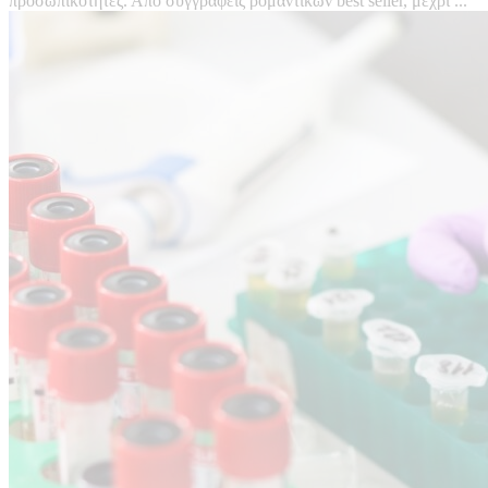
προσωπικότητες. Από συγγραφείς ρομαντικών best seller, μέχρι ...