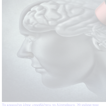
Το κρυμμένο λίπος «προβλέπει» το Αλτσχάιμερ, 20 χρόνια πριν