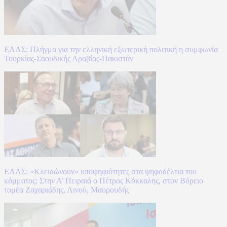
ΕΛΑΣ: Πλήγμα για την ελληνική εξωτερική πολιτική η συμφωνία
Τουρκίας-Σαουδικής Αραβίας-Πακιστάν
ΕΛΑΣ: «Κλειδώνουν» υποψηφιότητες στα ψηφοδέλτια του
κόμματος: Στην Α’ Πειραιά ο Πέτρος Κόκκαλης, στον Βόρειο
τομέα Ζαχαριάδης, Λινού, Μαυρουδής