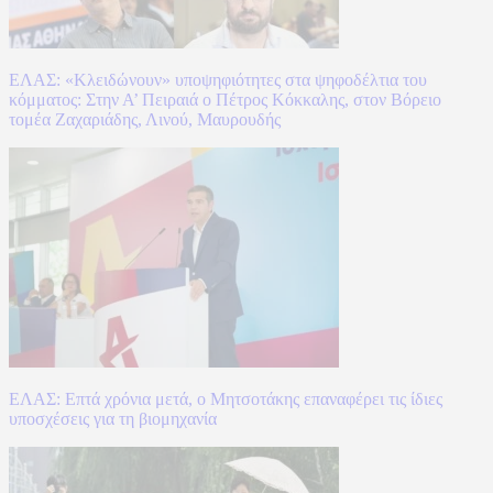
ΕΛΑΣ: «Κλειδώνουν» υποψηφιότητες στα ψηφοδέλτια του
κόμματος: Στην Α’ Πειραιά ο Πέτρος Κόκκαλης, στον Βόρειο
τομέα Ζαχαριάδης, Λινού, Μαυρουδής
ΕΛΑΣ: Επτά χρόνια μετά, ο Μητσοτάκης επαναφέρει τις ίδιες
υποσχέσεις για τη βιομηχανία