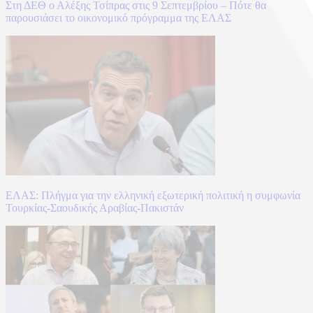
Στη ΔΕΘ ο Αλέξης Τσίπρας στις 9 Σεπτεμβρίου – Πότε θα
παρουσιάσει το οικονομικό πρόγραμμα της ΕΛΑΣ
ΕΛΑΣ: Πλήγμα για την ελληνική εξωτερική πολιτική η συμφωνία
Τουρκίας-Σαουδικής Αραβίας-Πακιστάν