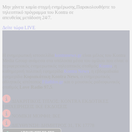
Μην χάνετε καμία στιγμή ενημέρωσης.Παρακολουθήστε το
τηλεοπτικό πρόγραμμα του
Kontra
σε
απευθείας μετάδοση
24/7.
Δείτε τώρα LIVE
Η ενημερωτική ιστοσελίδα
kontranews.gr
είναι μέλος του Kontra
Media Group ανάμεσα στα υπόλοιπα μέσα του ομίλου που είναι: ο
περιφερειακός ενημερωτικός τηλεοπτικός σταθμός
Kontra
, η
καθημερινή πολιτική εφημερίδα
Kontra News
, η εβδομαδιαία
εφημερίδα
Κυριακάτικη Kontra News
, ο ενημερωτικός
αθλητικός ιστότοπος
Filathlos.gr
και ο μουσικός ραδιοφωνικός
σταθμός
Love Radio 97,5
.
ΔΙΑΚΡΙΤΙΚΟΣ ΤΙΤΛΟΣ: KONTRA ΕΚΔΟΤΙΚΕΣ
ΕΠΙΧΕΙΡΗΣΕΙΣ ΙΚΕ ΕΚΔΟΣΕΙΣ
ΝΟΜΙΚΗ ΜΟΡΦΗ: ΙΚΕ
ΔΙΕΥΘΥΝΣΗ: ΔΗΜΗΤΡΟΣ 31, ΤΚ 17778