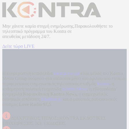
Μην χάνετε καμία στιγμή ενημέρωσης.Παρακολουθήστε το
τηλεοπτικό πρόγραμμα του
Kontra
σε
απευθείας μετάδοση
24/7.
Δείτε τώρα LIVE
Η ενημερωτική ιστοσελίδα
kontranews.gr
είναι μέλος του Kontra
Media Group ανάμεσα στα υπόλοιπα μέσα του ομίλου που είναι: ο
περιφερειακός ενημερωτικός τηλεοπτικός σταθμός
Kontra
, η
καθημερινή πολιτική εφημερίδα
Kontra News
, η εβδομαδιαία
εφημερίδα
Κυριακάτικη Kontra News
, ο ενημερωτικός
αθλητικός ιστότοπος
Filathlos.gr
και ο μουσικός ραδιοφωνικός
σταθμός
Love Radio 97,5
.
ΔΙΑΚΡΙΤΙΚΟΣ ΤΙΤΛΟΣ: KONTRA ΕΚΔΟΤΙΚΕΣ
ΕΠΙΧΕΙΡΗΣΕΙΣ ΙΚΕ ΕΚΔΟΣΕΙΣ