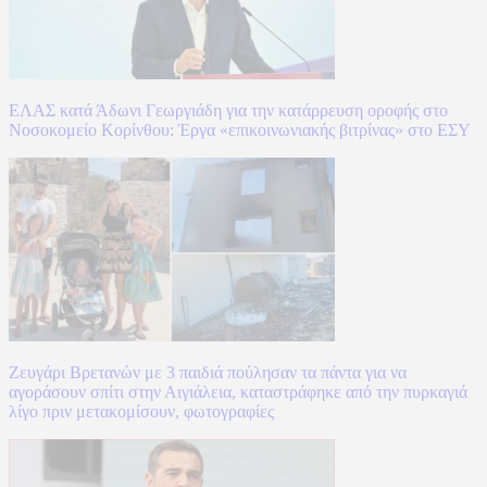
ΕΛΑΣ κατά Άδωνι Γεωργιάδη για την κατάρρευση οροφής στο
Νοσοκομείο Κορίνθου: Έργα «επικοινωνιακής βιτρίνας» στο ΕΣΥ
Ζευγάρι Βρετανών με 3 παιδιά πούλησαν τα πάντα για να
αγοράσουν σπίτι στην Αιγιάλεια, καταστράφηκε από την πυρκαγιά
λίγο πριν μετακομίσουν, φωτογραφίες