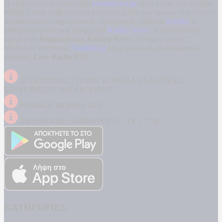
Η ενημερωτική ιστοσελίδα
kontranews.gr
είναι μέλος του Kontra
Media Group ανάμεσα στα υπόλοιπα μέσα του ομίλου που είναι: ο
περιφερειακός ενημερωτικός τηλεοπτικός σταθμός
Kontra
, η
καθημερινή πολιτική εφημερίδα
Kontra News
, η εβδομαδιαία
εφημερίδα
Κυριακάτικη Kontra News
, ο ενημερωτικός
αθλητικός ιστότοπος
Filathlos.gr
και ο μουσικός ραδιοφωνικός
σταθμός
Love Radio 97,5
.
ΔΙΑΚΡΙΤΙΚΟΣ ΤΙΤΛΟΣ: KONTRA ΕΚΔΟΤΙΚΕΣ
ΕΠΙΧΕΙΡΗΣΕΙΣ ΙΚΕ ΕΚΔΟΣΕΙΣ
ΝΟΜΙΚΗ ΜΟΡΦΗ: ΙΚΕ
ΔΙΕΥΘΥΝΣΗ: ΔΗΜΗΤΡΟΣ 31, ΤΚ 17778
ΚΑΤΗΓΟΡΙΕΣ