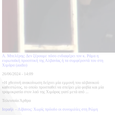
Λ. Μπελέρης: Δεν ξέρουμε πόσο ενδιαφέρει τον κ. Ράμα η
ευρωπαϊκή προοπτική της Αλβανίας ή τα συμφέροντά του στη
Χιμάρα (audio)
26/06/2024 - 14:09
«Η χθεσινή ανακοίνωση δείχνει μία εμμονή του αλβανικού
καθεστώτος, το οποίο προσπαθεί να σπείρει μία φοβία και μία
τρομοκρατία στον λαό της Χιμάρας γιατί μετά από ...
Τελευταία Άρθρα
Ισραήλ – Λίβανος: Xωρίς πρόοδο οι συνομιλίες στη Ρώμη