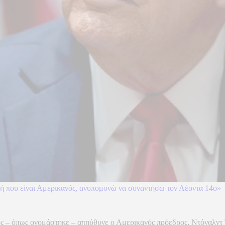
ή που είναι Αμερικανός, ανυπομονώ να συναντήσω τον Λέοντα 14ο»
 – όπως ονομάστηκε – απηύθυνε ο Αμερικανός πρόεδρος, Ντόναλντ Τρ