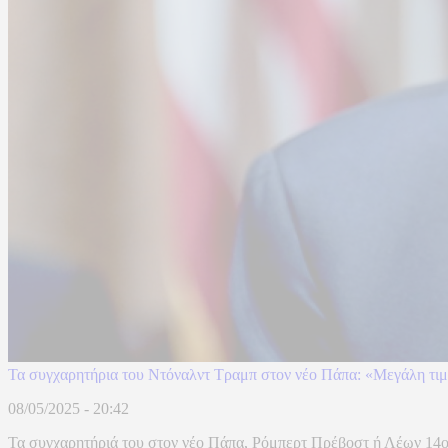
Τα συγχαρητήρια του Ντόναλντ Τραμπ στον νέο Πάπα: «Μεγάλη τιμ
08/05/2025 - 20:42
Τα συγχαρητήριά του στον νέο Πάπα, Ρόμπερτ Πρέβοστ ή Λέων 14ος