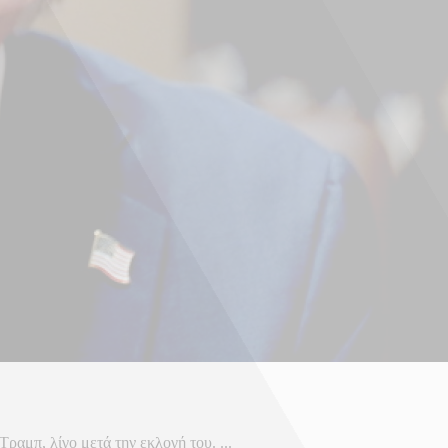
αμπ, λίγο μετά την εκλογή του. ...