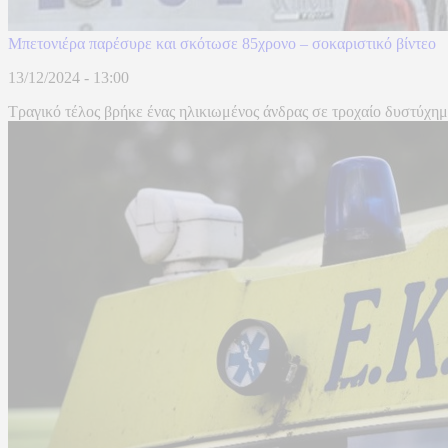
Μπετονιέρα παρέσυρε και σκότωσε 85χρονο – σοκαριστικό βίντεο
13/12/2024 - 13:00
Τραγικό τέλος βρήκε ένας ηλικιωμένος άνδρας σε τροχαίο δυστύχημ