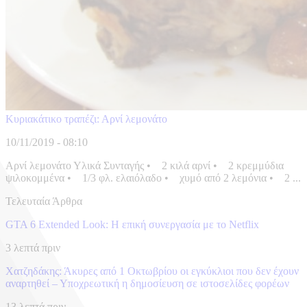
Κυριακάτικο τραπέζι: Αρνί λεμονάτο
10/11/2019 - 08:10
Αρνί λεμονάτο Υλικά Συνταγής • 2 κιλά αρνί • 2 κρεμμύδια
ψιλοκομμένα • 1/3 φλ. ελαιόλαδο • χυμό από 2 λεμόνια • 2 ...
Τελευταία Άρθρα
GTA 6 Extended Look: Η επική συνεργασία με το Netflix
3 λεπτά πριν
Χατζηδάκης: Άκυρες από 1 Οκτωβρίου οι εγκύκλιοι που δεν έχουν
αναρτηθεί – Υποχρεωτική η δημοσίευση σε ιστοσελίδες φορέων
13 λεπτά πριν