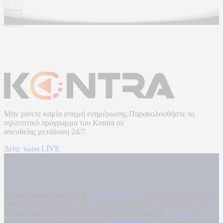
Μην χάνετε καμία στιγμή ενημέρωσης.Παρακολουθήστε το
τηλεοπτικό πρόγραμμα του
Kontra
σε
απευθείας μετάδοση
24/7.
Δείτε τώρα LIVE
Η ενημερωτική ιστοσελίδα
kontranews.gr
είναι μέλος του Kontra
Media Group ανάμεσα στα υπόλοιπα μέσα του ομίλου που είναι: ο
περιφερειακός ενημερωτικός τηλεοπτικός σταθμός
Kontra
, η
καθημερινή πολιτική εφημερίδα
Kontra News
, η εβδομαδιαία