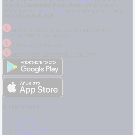
εφημερίδα
Κυριακάτικη Kontra News
, ο ενημερωτικός
αθλητικός ιστότοπος
Filathlos.gr
και ο μουσικός ραδιοφωνικός
σταθμός
Love Radio 97,5
.
ΔΙΑΚΡΙΤΙΚΟΣ ΤΙΤΛΟΣ: KONTRA ΕΚΔΟΤΙΚΕΣ
ΕΠΙΧΕΙΡΗΣΕΙΣ ΙΚΕ ΕΚΔΟΣΕΙΣ
ΝΟΜΙΚΗ ΜΟΡΦΗ: ΙΚΕ
ΔΙΕΥΘΥΝΣΗ: ΔΗΜΗΤΡΟΣ 31, ΤΚ 17778
ΚΑΤΗΓΟΡΙΕΣ
ΠΟΛΙΤΙΚΗ
ΚΟΙΝΩΝΙΑ
ΜΠΟΥΡΛΟΤΟ