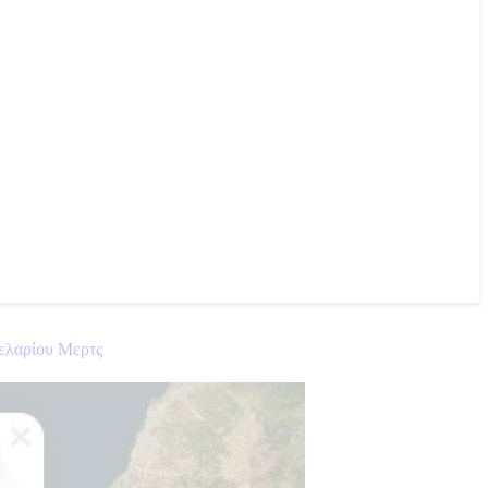
κελαρίου Μερτς