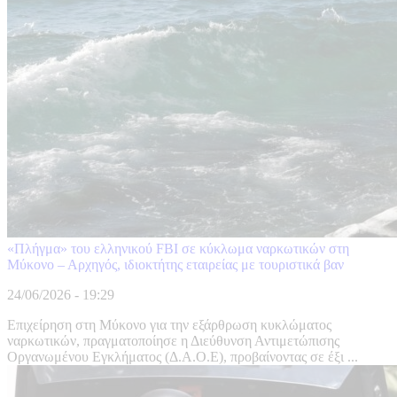
«Πλήγμα» του ελληνικού FBI σε κύκλωμα ναρκωτικών στη
Μύκονο – Αρχηγός, ιδιοκτήτης εταιρείας με τουριστικά βαν
24/06/2026 - 19:29
Επιχείρηση στη Μύκονο για την εξάρθρωση κυκλώματος
ναρκωτικών, πραγματοποίησε η Διεύθυνση Αντιμετώπισης
Οργανωμένου Εγκλήματος (Δ.Α.Ο.Ε), προβαίνοντας σε έξι ...