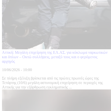
Αττική: Μεγάλη επιχείρηση της ΕΛ.ΑΣ. για κύκλωμα ναρκωτικών
και όπλων – Οκτώ συλλήψεις, μεταξύ τους και ο φερόμενος
αρχηγός
10/06/2026 - 10:00
Σε πλήρη εξέλιξη βρίσκεται από τις πρώτες πρωινές ώρες της
Τετάρτης (10/6) μεγάλη αστυνομική επιχείρηση σε περιοχές της
Αττικής για την εξάρθρωση εγκληματικής ...