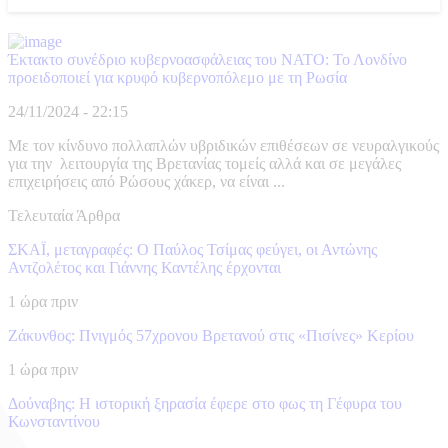
Έκτακτο συνέδριο κυβερνοασφάλειας του ΝΑΤΟ: Το Λονδίνο
προειδοποιεί για κρυφό κυβερνοπόλεμο με τη Ρωσία
24/11/2024 - 22:15
Με τον κίνδυνο πολλαπλών υβριδικών επιθέσεων σε νευραλγικούς
για την λειτουργία της Βρετανίας τομείς αλλά και σε μεγάλες
επιχειρήσεις από Ρώσους χάκερ, να είναι ...
Τελευταία Άρθρα
ΣΚΑΪ, μεταγραφές: Ο Παύλος Τσίμας φεύγει, οι Αντώνης
Αντζολέτος και Γιάννης Καντέλης έρχονται
1 ώρα πριν
Ζάκυνθος: Πνιγμός 57χρονου Βρετανού στις «Πισίνες» Κερίου
1 ώρα πριν
Δούναβης: Η ιστορική ξηρασία έφερε στο φως τη Γέφυρα του
Κωνσταντίνου