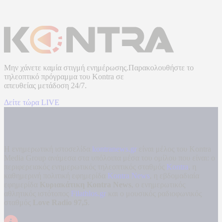
Μην χάνετε καμία στιγμή ενημέρωσης.Παρακολουθήστε το
τηλεοπτικό πρόγραμμα του
Kontra
σε
απευθείας μετάδοση
24/7.
Δείτε τώρα LIVE
Η ενημερωτική ιστοσελίδα
kontranews.gr
είναι μέλος του Kontra
Media Group ανάμεσα στα υπόλοιπα μέσα του ομίλου που είναι: ο
περιφερειακός ενημερωτικός τηλεοπτικός σταθμός
Kontra
, η
καθημερινή πολιτική εφημερίδα
Kontra News
, η εβδομαδιαία
εφημερίδα
Κυριακάτικη Kontra News
, ο ενημερωτικός
αθλητικός ιστότοπος
Filathlos.gr
και ο μουσικός ραδιοφωνικός
σταθμός
Love Radio 97,5
.