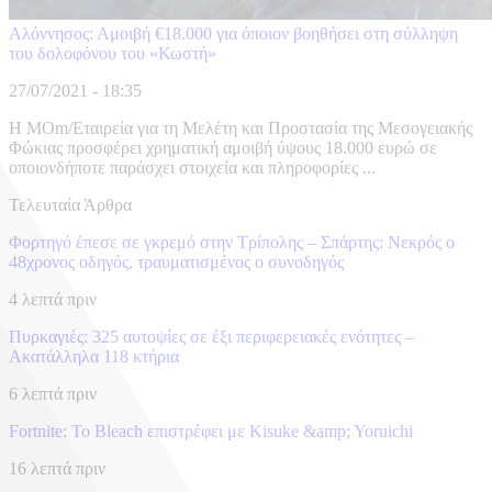
Αλόννησος: Αμοιβή €18.000 για όποιον βοηθήσει στη σύλληψη
του δολοφόνου του «Κωστή»
27/07/2021 - 18:35
H MOm/Εταιρεία για τη Μελέτη και Προστασία της Μεσογειακής
Φώκιας προσφέρει χρηματική αμοιβή ύψους 18.000 ευρώ σε
οποιονδήποτε παράσχει στοιχεία και πληροφορίες ...
Τελευταία Άρθρα
Φορτηγό έπεσε σε γκρεμό στην Τρίπολης – Σπάρτης: Νεκρός ο
48χρονος οδηγός, τραυματισμένος ο συνοδηγός
4 λεπτά πριν
Πυρκαγιές: 325 αυτοψίες σε έξι περιφερειακές ενότητες –
Ακατάλληλα 118 κτήρια
6 λεπτά πριν
Fortnite: Το Bleach επιστρέφει με Kisuke &amp; Yoruichi
16 λεπτά πριν