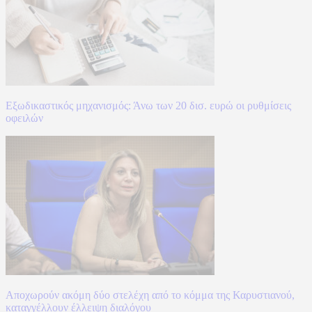
Εξωδικαστικός μηχανισμός: Άνω των 20 δισ. ευρώ οι ρυθμίσεις
οφειλών
Αποχωρούν ακόμη δύο στελέχη από το κόμμα της Καρυστιανού,
καταγγέλλουν έλλειψη διαλόγου