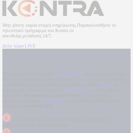
Μην χάνετε καμία στιγμή ενημέρωσης.Παρακολουθήστε το
τηλεοπτικό πρόγραμμα του
Kontra
σε
απευθείας μετάδοση
24/7.
Δείτε τώρα LIVE
Η ενημερωτική ιστοσελίδα
kontranews.gr
είναι μέλος του Kontra
Media Group ανάμεσα στα υπόλοιπα μέσα του ομίλου που είναι: ο
περιφερειακός ενημερωτικός τηλεοπτικός σταθμός
Kontra
, η
καθημερινή πολιτική εφημερίδα
Kontra News
, η εβδομαδιαία
εφημερίδα
Κυριακάτικη Kontra News
, ο ενημερωτικός
αθλητικός ιστότοπος
Filathlos.gr
και ο μουσικός ραδιοφωνικός
σταθμός
Love Radio 97,5
.
ΔΙΑΚΡΙΤΙΚΟΣ ΤΙΤΛΟΣ: KONTRA ΕΚΔΟΤΙΚΕΣ
ΕΠΙΧΕΙΡΗΣΕΙΣ ΙΚΕ ΕΚΔΟΣΕΙΣ