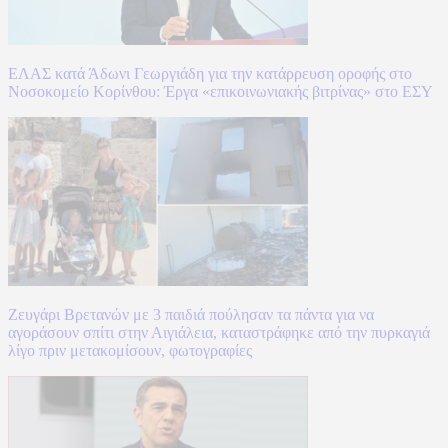
ΕΛΑΣ κατά Άδωνι Γεωργιάδη για την κατάρρευση οροφής στο
Νοσοκομείο Κορίνθου: Έργα «επικοινωνιακής βιτρίνας» στο ΕΣΥ
Ζευγάρι Βρετανών με 3 παιδιά πούλησαν τα πάντα για να
αγοράσουν σπίτι στην Αιγιάλεια, καταστράφηκε από την πυρκαγιά
λίγο πριν μετακομίσουν, φωτογραφίες