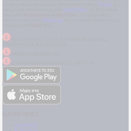
περιφερειακός ενημερωτικός τηλεοπτικός σταθμός
Kontra
, η
καθημερινή πολιτική εφημερίδα
Kontra News
, η εβδομαδιαία
εφημερίδα
Κυριακάτικη Kontra News
, ο ενημερωτικός
αθλητικός ιστότοπος
Filathlos.gr
και ο μουσικός ραδιοφωνικός
σταθμός
Love Radio 97,5
.
ΔΙΑΚΡΙΤΙΚΟΣ ΤΙΤΛΟΣ: KONTRA ΕΚΔΟΤΙΚΕΣ
ΕΠΙΧΕΙΡΗΣΕΙΣ ΙΚΕ ΕΚΔΟΣΕΙΣ
ΝΟΜΙΚΗ ΜΟΡΦΗ: ΙΚΕ
ΔΙΕΥΘΥΝΣΗ: ΔΗΜΗΤΡΟΣ 31, ΤΚ 17778
ΚΑΤΗΓΟΡΙΕΣ
ΠΟΛΙΤΙΚΗ
ΚΟΙΝΩΝΙΑ