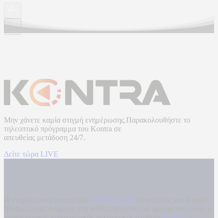
Μην χάνετε καμία στιγμή ενημέρωσης.Παρακολουθήστε το
τηλεοπτικό πρόγραμμα του
Kontra
σε
απευθείας μετάδοση
24/7.
Δείτε τώρα LIVE
Η ενημερωτική ιστοσελίδα
kontranews.gr
είναι μέλος του Kontra
Media Group ανάμεσα στα υπόλοιπα μέσα του ομίλου που είναι: ο
περιφερειακός ενημερωτικός τηλεοπτικός σταθμός
Kontra
, η