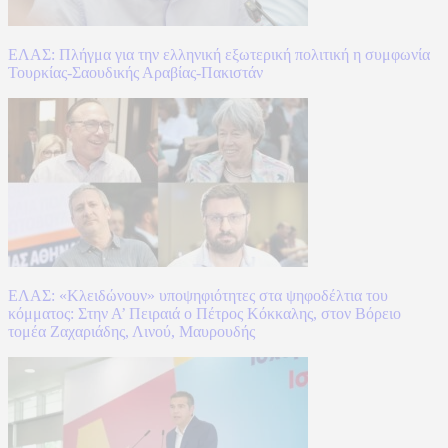
ΕΛΑΣ: Πλήγμα για την ελληνική εξωτερική πολιτική η συμφωνία
Τουρκίας-Σαουδικής Αραβίας-Πακιστάν
ΕΛΑΣ: «Κλειδώνουν» υποψηφιότητες στα ψηφοδέλτια του
κόμματος: Στην Α’ Πειραιά ο Πέτρος Κόκκαλης, στον Βόρειο
τομέα Ζαχαριάδης, Λινού, Μαυρουδής