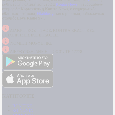
καθημερινή πολιτική εφημερίδα
Kontra News
, η εβδομαδιαία
εφημερίδα
Κυριακάτικη Kontra News
, ο ενημερωτικός
αθλητικός ιστότοπος
Filathlos.gr
και ο μουσικός ραδιοφωνικός
σταθμός
Love Radio 97,5
.
ΔΙΑΚΡΙΤΙΚΟΣ ΤΙΤΛΟΣ: KONTRA ΕΚΔΟΤΙΚΕΣ
ΕΠΙΧΕΙΡΗΣΕΙΣ ΙΚΕ ΕΚΔΟΣΕΙΣ
ΝΟΜΙΚΗ ΜΟΡΦΗ: ΙΚΕ
ΔΙΕΥΘΥΝΣΗ: ΔΗΜΗΤΡΟΣ 31, ΤΚ 17778
ΚΑΤΗΓΟΡΙΕΣ
ΠΟΛΙΤΙΚΗ
ΚΟΙΝΩΝΙΑ