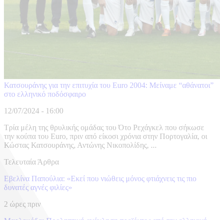
Κατσουράνης για την επιτυχία του Euro 2004: Μείναμε “αθάνατοι”
στο ελληνικό ποδόσφαιρο
12/07/2024 - 16:00
Tρία μέλη της θρυλικής ομάδας του Ότο Ρεχάγκελ που σήκωσε
την κούπα του Euro, πριν από είκοσι χρόνια στην Πορτογαλία, οι
Κώστας Κατσουράνης, Αντώνης Νικοπολίδης, ...
Τελευταία Άρθρα
Εβελίνα Παπούλια: «Εκεί που νιώθεις μόνος φτιάχνεις τις πιο
δυνατές αγνές φιλίες»
2 ώρες πριν