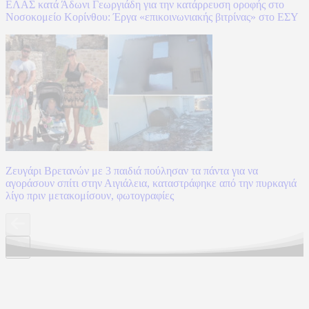
ΕΛΑΣ κατά Άδωνι Γεωργιάδη για την κατάρρευση οροφής στο
Νοσοκομείο Κορίνθου: Έργα «επικοινωνιακής βιτρίνας» στο ΕΣΥ
Ζευγάρι Βρετανών με 3 παιδιά πούλησαν τα πάντα για να
αγοράσουν σπίτι στην Αιγιάλεια, καταστράφηκε από την πυρκαγιά
λίγο πριν μετακομίσουν, φωτογραφίες