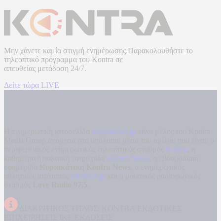
Μην χάνετε καμία στιγμή ενημέρωσης.Παρακολουθήστε το
τηλεοπτικό πρόγραμμα του
Kontra
σε
απευθείας μετάδοση
24/7.
Δείτε τώρα LIVE
Η ενημερωτική ιστοσελίδα
kontranews.gr
είναι μέλος του Kontra
Media Group ανάμεσα στα υπόλοιπα μέσα του ομίλου που είναι: ο
περιφερειακός ενημερωτικός τηλεοπτικός σταθμός
Kontra
, η
καθημερινή πολιτική εφημερίδα
Kontra News
, η εβδομαδιαία
εφημερίδα
Κυριακάτικη Kontra News
, ο ενημερωτικός
αθλητικός ιστότοπος
Filathlos.gr
και ο μουσικός ραδιοφωνικός
σταθμός
Love Radio 97,5
.
ΔΙΑΚΡΙΤΙΚΟΣ ΤΙΤΛΟΣ: KONTRA ΕΚΔΟΤΙΚΕΣ
ΕΠΙΧΕΙΡΗΣΕΙΣ ΙΚΕ ΕΚΔΟΣΕΙΣ