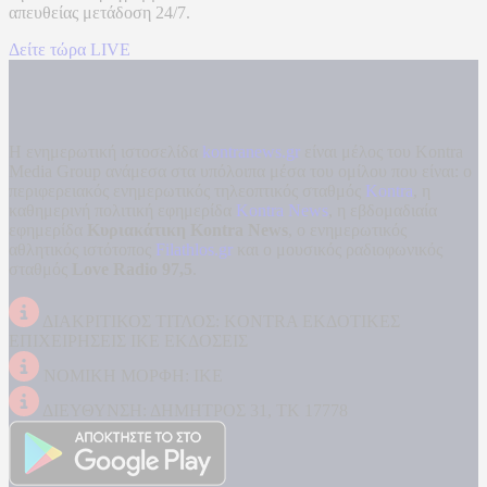
απευθείας μετάδοση
24/7.
Δείτε τώρα LIVE
Η ενημερωτική ιστοσελίδα
kontranews.gr
είναι μέλος του Kontra
Media Group ανάμεσα στα υπόλοιπα μέσα του ομίλου που είναι: ο
περιφερειακός ενημερωτικός τηλεοπτικός σταθμός
Kontra
, η
καθημερινή πολιτική εφημερίδα
Kontra News
, η εβδομαδιαία
εφημερίδα
Κυριακάτικη Kontra News
, ο ενημερωτικός
αθλητικός ιστότοπος
Filathlos.gr
και ο μουσικός ραδιοφωνικός
σταθμός
Love Radio 97,5
.
ΔΙΑΚΡΙΤΙΚΟΣ ΤΙΤΛΟΣ: KONTRA ΕΚΔΟΤΙΚΕΣ
ΕΠΙΧΕΙΡΗΣΕΙΣ ΙΚΕ ΕΚΔΟΣΕΙΣ
ΝΟΜΙΚΗ ΜΟΡΦΗ: ΙΚΕ
ΔΙΕΥΘΥΝΣΗ: ΔΗΜΗΤΡΟΣ 31, ΤΚ 17778