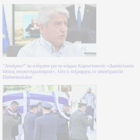
"Ανοίγουν" τα στόματα για το κόμμα Καρυστιανού: «Διαπίστωσα
τάσεις συγκεντρωτισμού», λέει ο πτέραρχος εν αποστρατεία
Παπανικολάου