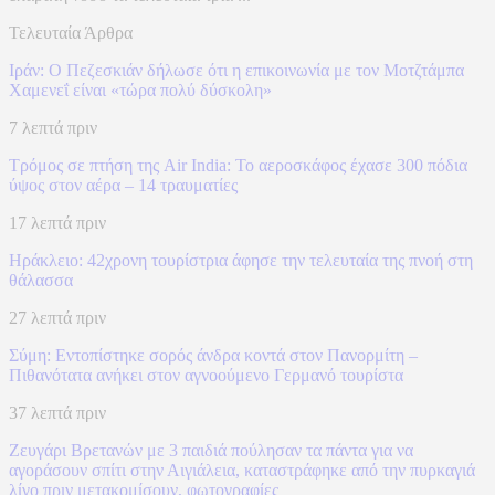
Τελευταία Άρθρα
Ιράν: Ο Πεζεσκιάν δήλωσε ότι η επικοινωνία με τον Μοτζτάμπα
Χαμενεΐ είναι «τώρα πολύ δύσκολη»
7 λεπτά πριν
Τρόμος σε πτήση της Air India: Το αεροσκάφος έχασε 300 πόδια
ύψος στον αέρα – 14 τραυματίες
17 λεπτά πριν
Ηράκλειο: 42χρονη τουρίστρια άφησε την τελευταία της πνοή στη
θάλασσα
27 λεπτά πριν
Σύμη: Εντοπίστηκε σορός άνδρα κοντά στον Πανορμίτη –
Πιθανότατα ανήκει στον αγνοούμενο Γερμανό τουρίστα
37 λεπτά πριν
Ζευγάρι Βρετανών με 3 παιδιά πούλησαν τα πάντα για να
αγοράσουν σπίτι στην Αιγιάλεια, καταστράφηκε από την πυρκαγιά
λίγο πριν μετακομίσουν, φωτογραφίες