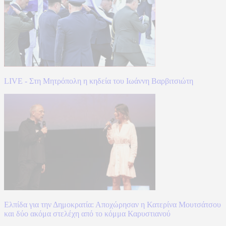
LIVE - Στη Μητρόπολη η κηδεία του Ιωάννη Βαρβιτσιώτη
Ελπίδα για την Δημοκρατία: Αποχώρησαν η Κατερίνα Μουτσάτσου
και δύο ακόμα στελέχη από το κόμμα Καρυστιανού