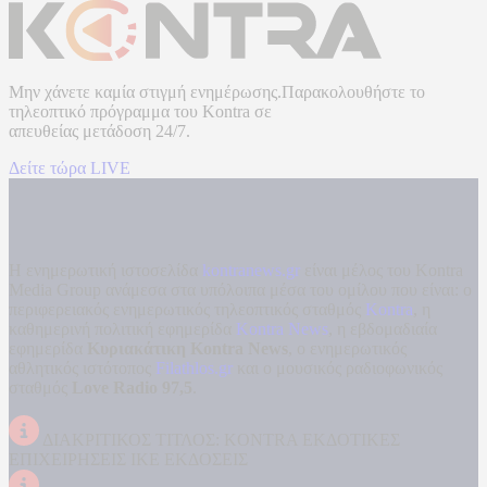
Μην χάνετε καμία στιγμή ενημέρωσης.Παρακολουθήστε το
τηλεοπτικό πρόγραμμα του
Kontra
σε
απευθείας μετάδοση
24/7.
Δείτε τώρα LIVE
Η ενημερωτική ιστοσελίδα
kontranews.gr
είναι μέλος του Kontra
Media Group ανάμεσα στα υπόλοιπα μέσα του ομίλου που είναι: ο
περιφερειακός ενημερωτικός τηλεοπτικός σταθμός
Kontra
, η
καθημερινή πολιτική εφημερίδα
Kontra News
, η εβδομαδιαία
εφημερίδα
Κυριακάτικη Kontra News
, ο ενημερωτικός
αθλητικός ιστότοπος
Filathlos.gr
και ο μουσικός ραδιοφωνικός
σταθμός
Love Radio 97,5
.
ΔΙΑΚΡΙΤΙΚΟΣ ΤΙΤΛΟΣ: KONTRA ΕΚΔΟΤΙΚΕΣ
ΕΠΙΧΕΙΡΗΣΕΙΣ ΙΚΕ ΕΚΔΟΣΕΙΣ