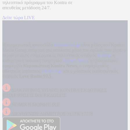
τηλεοπτικό πρόγραμμα του
Kontra
σε
απευθείας μετάδοση
24/7.
Δείτε τώρα LIVE
Η ενημερωτική ιστοσελίδα
kontranews.gr
είναι μέλος του Kontra
Media Group ανάμεσα στα υπόλοιπα μέσα του ομίλου που είναι: ο
περιφερειακός ενημερωτικός τηλεοπτικός σταθμός
Kontra
, η
καθημερινή πολιτική εφημερίδα
Kontra News
, η εβδομαδιαία
εφημερίδα
Κυριακάτικη Kontra News
, ο ενημερωτικός
αθλητικός ιστότοπος
Filathlos.gr
και ο μουσικός ραδιοφωνικός
σταθμός
Love Radio 97,5
.
ΔΙΑΚΡΙΤΙΚΟΣ ΤΙΤΛΟΣ: KONTRA ΕΚΔΟΤΙΚΕΣ
ΕΠΙΧΕΙΡΗΣΕΙΣ ΙΚΕ ΕΚΔΟΣΕΙΣ
ΝΟΜΙΚΗ ΜΟΡΦΗ: ΙΚΕ
ΔΙΕΥΘΥΝΣΗ: ΔΗΜΗΤΡΟΣ 31, ΤΚ 17778