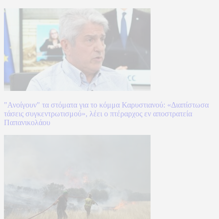
"Ανοίγουν" τα στόματα για το κόμμα Καρυστιανού: «Διαπίστωσα
τάσεις συγκεντρωτισμού», λέει ο πτέραρχος εν αποστρατεία
Παπανικολάου