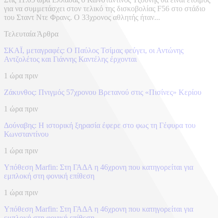
για να συμμετάσχει στον τελικό της δισκοβολίας F56 στο στάδιο
του Σταντ Ντε Φρανς. Ο 33χρονος αθλητής ήταν...
Τελευταία Άρθρα
ΣΚΑΪ, μεταγραφές: Ο Παύλος Τσίμας φεύγει, οι Αντώνης
Αντζολέτος και Γιάννης Καντέλης έρχονται
1 ώρα πριν
Ζάκυνθος: Πνιγμός 57χρονου Βρετανού στις «Πισίνες» Κερίου
1 ώρα πριν
Δούναβης: Η ιστορική ξηρασία έφερε στο φως τη Γέφυρα του
Κωνσταντίνου
1 ώρα πριν
Υπόθεση Marfin: Στη ΓΑΔΑ η 46χρονη που κατηγορείται για
εμπλοκή στη φονική επίθεση
1 ώρα πριν
Υπόθεση Marfin: Στη ΓΑΔΑ η 46χρονη που κατηγορείται για
εμπλοκή στη φονική επίθεση