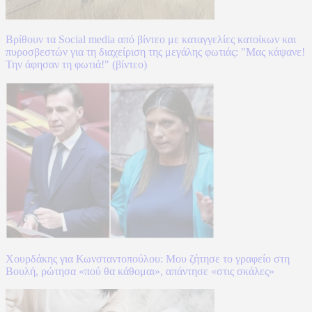
Βρίθουν τα Social media από βίντεο με καταγγελίες κατοίκων και
πυροσβεστών για τη διαχείριση της μεγάλης φωτιάς: "Μας κάψανε!
Την άφησαν τη φωτιά!" (βίντεο)
Χουρδάκης για Κωνσταντοπούλου: Μου ζήτησε το γραφείο στη
Βουλή, ρώτησα «πού θα κάθομαι», απάντησε «στις σκάλες»