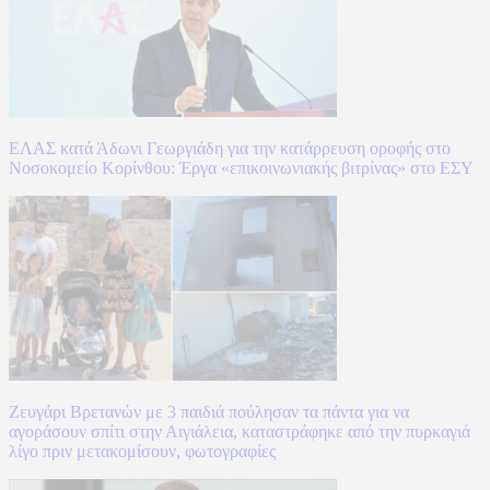
ΕΛΑΣ κατά Άδωνι Γεωργιάδη για την κατάρρευση οροφής στο
Νοσοκομείο Κορίνθου: Έργα «επικοινωνιακής βιτρίνας» στο ΕΣΥ
Ζευγάρι Βρετανών με 3 παιδιά πούλησαν τα πάντα για να
αγοράσουν σπίτι στην Αιγιάλεια, καταστράφηκε από την πυρκαγιά
λίγο πριν μετακομίσουν, φωτογραφίες