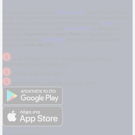
Η ενημερωτική ιστοσελίδα
kontranews.gr
είναι μέλος του Kontra
Media Group ανάμεσα στα υπόλοιπα μέσα του ομίλου που είναι: ο
περιφερειακός ενημερωτικός τηλεοπτικός σταθμός
Kontra
, η
καθημερινή πολιτική εφημερίδα
Kontra News
, η εβδομαδιαία
εφημερίδα
Κυριακάτικη Kontra News
, ο ενημερωτικός
αθλητικός ιστότοπος
Filathlos.gr
και ο μουσικός ραδιοφωνικός
σταθμός
Love Radio 97,5
.
ΔΙΑΚΡΙΤΙΚΟΣ ΤΙΤΛΟΣ: KONTRA ΕΚΔΟΤΙΚΕΣ
ΕΠΙΧΕΙΡΗΣΕΙΣ ΙΚΕ ΕΚΔΟΣΕΙΣ
ΝΟΜΙΚΗ ΜΟΡΦΗ: ΙΚΕ
ΔΙΕΥΘΥΝΣΗ: ΔΗΜΗΤΡΟΣ 31, ΤΚ 17778