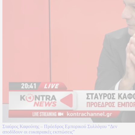
Σταύρος Καφούνης – Πρόεδρος Εμπορικού Συλλόγου “Δεν
αποδίδουν οι ευκαιριακές εκπτώσεις”