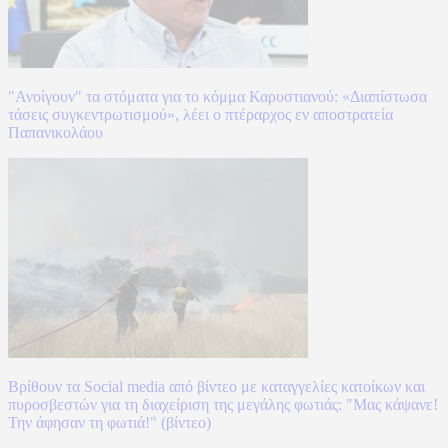
"Ανοίγουν" τα στόματα για το κόμμα Καρυστιανού: «Διαπίστωσα
τάσεις συγκεντρωτισμού», λέει ο πτέραρχος εν αποστρατεία
Παπανικολάου
Βρίθουν τα Social media από βίντεο με καταγγελίες κατοίκων και
πυροσβεστών για τη διαχείριση της μεγάλης φωτιάς: "Μας κάψανε!
Την άφησαν τη φωτιά!" (βίντεο)