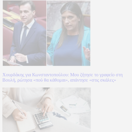
Χουρδάκης για Κωνσταντοπούλου: Μου ζήτησε το γραφείο στη
Βουλή, ρώτησα «πού θα κάθομαι», απάντησε «στις σκάλες»