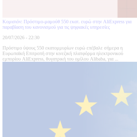
Κομισιόν: Πρόστιμο-μαμούθ 550 εκατ. ευρώ στην AliExpress για
παραβίαση του κανονισμού για τις ψηφιακές υπηρεσίες
20/07/2026 - 22:30
Πρόστιμο ύψους 550 εκατομμυρίων ευρώ επέβαλε σήμερα η
Ευρωπαϊκή Επιτροπή στην κινεζική πλατφόρμα ηλεκτρονικού
εμπορίου AliExpress, θυγατρική του ομίλου Alibaba, για ...