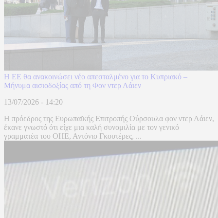
Η ΕΕ θα ανακοινώσει νέο απεσταλμένο για το Κυπριακό –
Μήνυμα αισιοδοξίας από τη Φον ντερ Λάιεν
13/07/2026 - 14:20
Η πρόεδρος της Ευρωπαϊκής Επιτροπής Ούρσουλα φον ντερ Λάιεν,
έκανε γνωστό ότι είχε μια καλή συνομιλία με τον γενικό
γραμματέα του ΟΗΕ, Αντόνιο Γκουτέρες, ...