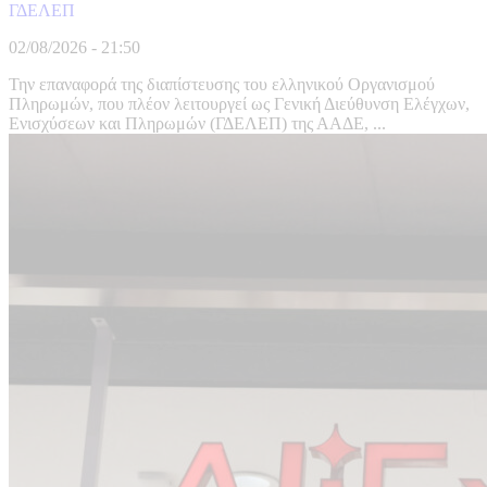
ΓΔΕΛΕΠ
02/08/2026 - 21:50
Την επαναφορά της διαπίστευσης του ελληνικού Οργανισμού
Πληρωμών, που πλέον λειτουργεί ως Γενική Διεύθυνση Ελέγχων,
Ενισχύσεων και Πληρωμών (ΓΔΕΛΕΠ) της ΑΑΔΕ, ...