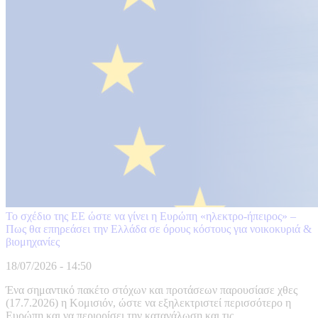
Το σχέδιο της ΕΕ ώστε να γίνει η Ευρώπη «ηλεκτρο-ήπειρος» –
Πως θα επηρεάσει την Ελλάδα σε όρους κόστους για νοικοκυριά &
βιομηχανίες
18/07/2026 - 14:50
Ένα σημαντικό πακέτο στόχων και προτάσεων παρουσίασε χθες
(17.7.2026) η Κομισιόν, ώστε να εξηλεκτριστεί περισσότερο η
Ευρώπη και να περιορίσει την κατανάλωση και τις ...