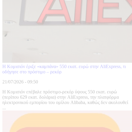
Η Κομισιόν έριξε «καμπάνα» 550 εκατ. ευρώ στην AliExpress, τι
οδήγησε στο πρόστιμο – ρεκόρ
21/07/2026 - 09:50
Η Κομισιόν επέβαλε πρόστιμο-ρεκόρ ύψους 550 εκατ. ευρώ
(περίπου 629 εκατ. δολάρια) στην AliExpress, την πλατφόρμα
ηλεκτρονικού εμπορίου του ομίλου Alibaba, καθώς δεν ακολουθεί
...