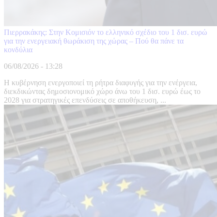
Πιερρακάκης: Στην Κομισιόν το ελληνικό σχέδιο του 1 δισ. ευρώ
για την ενεργειακή θωράκιση της χώρας – Πού θα πάνε τα
κονδύλια
06/08/2026 - 13:28
Η κυβέρνηση ενεργοποιεί τη ρήτρα διαφυγής για την ενέργεια,
διεκδικώντας δημοσιονομικό χώρο άνω του 1 δισ. ευρώ έως το
2028 για στρατηγικές επενδύσεις σε αποθήκευση, ...