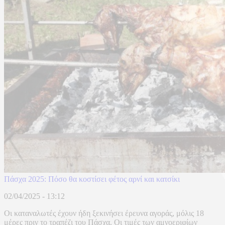
Πάσχα 2025: Πόσο θα κοστίσει φέτος αρνί και κατσίκι
02/04/2025 - 13:12
Οι καταναλωτές έχουν ήδη ξεκινήσει έρευνα αγοράς, μόλις 18
μέρες πριν το τραπέζι του Πάσχα. Οι τιμές των αμνοεριφίων