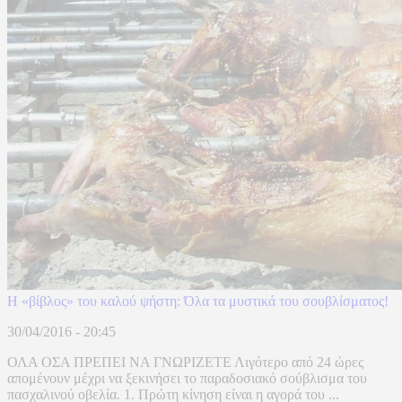
Η «βίβλος» του καλού ψήστη: Όλα τα μυστικά του σουβλίσματος!
30/04/2016 - 20:45
ΟΛΑ ΟΣΑ ΠΡΕΠΕΙ ΝΑ ΓΝΩΡΙΖΕΤΕ Λιγότερο από 24 ώρες
απομένουν μέχρι να ξεκινήσει το παραδοσιακό σούβλισμα του
πασχαλινού οβελία. 1. Πρώτη κίνηση είναι η αγορά του ...