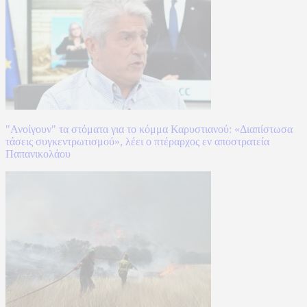
"Ανοίγουν" τα στόματα για το κόμμα Καρυστιανού: «Διαπίστωσα
τάσεις συγκεντρωτισμού», λέει ο πτέραρχος εν αποστρατεία
Παπανικολάου