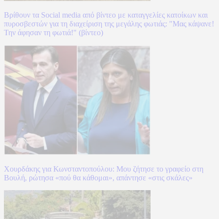
Βρίθουν τα Social media από βίντεο με καταγγελίες κατοίκων και
πυροσβεστών για τη διαχείριση της μεγάλης φωτιάς: "Μας κάψανε!
Την άφησαν τη φωτιά!" (βίντεο)
Χουρδάκης για Κωνσταντοπούλου: Μου ζήτησε το γραφείο στη
Βουλή, ρώτησα «πού θα κάθομαι», απάντησε «στις σκάλες»