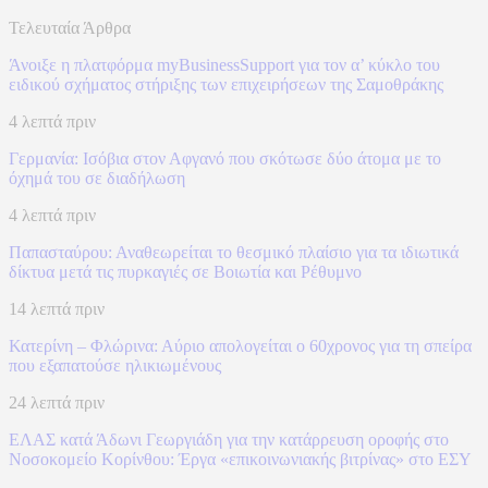
Τελευταία Άρθρα
Άνοιξε η πλατφόρμα myBusinessSupport για τον α’ κύκλο του
ειδικού σχήματος στήριξης των επιχειρήσεων της Σαμοθράκης
4 λεπτά πριν
Γερμανία: Ισόβια στον Αφγανό που σκότωσε δύο άτομα με το
όχημά του σε διαδήλωση
4 λεπτά πριν
Παπασταύρου: Αναθεωρείται το θεσμικό πλαίσιο για τα ιδιωτικά
δίκτυα μετά τις πυρκαγιές σε Βοιωτία και Ρέθυμνο
14 λεπτά πριν
Κατερίνη – Φλώρινα: Αύριο απολογείται ο 60χρονος για τη σπείρα
που εξαπατούσε ηλικιωμένους
24 λεπτά πριν
ΕΛΑΣ κατά Άδωνι Γεωργιάδη για την κατάρρευση οροφής στο
Νοσοκομείο Κορίνθου: Έργα «επικοινωνιακής βιτρίνας» στο ΕΣΥ