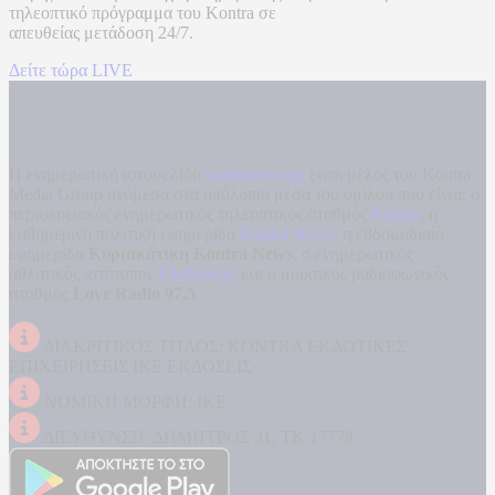
τηλεοπτικό πρόγραμμα του
Kontra
σε
απευθείας μετάδοση
24/7.
Δείτε τώρα LIVE
Η ενημερωτική ιστοσελίδα
kontranews.gr
είναι μέλος του Kontra
Media Group ανάμεσα στα υπόλοιπα μέσα του ομίλου που είναι: ο
περιφερειακός ενημερωτικός τηλεοπτικός σταθμός
Kontra
, η
καθημερινή πολιτική εφημερίδα
Kontra News
, η εβδομαδιαία
εφημερίδα
Κυριακάτικη Kontra News
, ο ενημερωτικός
αθλητικός ιστότοπος
Filathlos.gr
και ο μουσικός ραδιοφωνικός
σταθμός
Love Radio 97,5
.
ΔΙΑΚΡΙΤΙΚΟΣ ΤΙΤΛΟΣ: KONTRA ΕΚΔΟΤΙΚΕΣ
ΕΠΙΧΕΙΡΗΣΕΙΣ ΙΚΕ ΕΚΔΟΣΕΙΣ
ΝΟΜΙΚΗ ΜΟΡΦΗ: ΙΚΕ
ΔΙΕΥΘΥΝΣΗ: ΔΗΜΗΤΡΟΣ 31, ΤΚ 17778