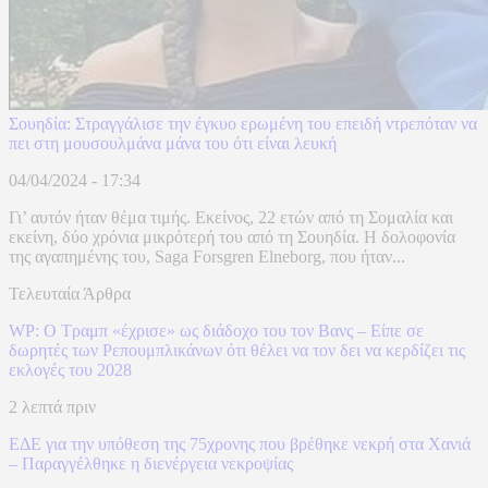
Σουηδία: Στραγγάλισε την έγκυο ερωμένη του επειδή ντρεπόταν να
πει στη μουσουλμάνα μάνα του ότι είναι λευκή
04/04/2024 - 17:34
Γι’ αυτόν ήταν θέμα τιμής. Εκείνος, 22 ετών από τη Σομαλία και
εκείνη, δύο χρόνια μικρότερή του από τη Σουηδία. Η δολοφονία
της αγαπημένης του, Saga Forsgren Elneborg, που ήταν...
Τελευταία Άρθρα
WP: Ο Τραμπ «έχρισε» ως διάδοχο του τον Βανς – Είπε σε
δωρητές των Ρεπουμπλικάνων ότι θέλει να τον δει να κερδίζει τις
εκλογές του 2028
2 λεπτά πριν
ΕΔΕ για την υπόθεση της 75χρονης που βρέθηκε νεκρή στα Χανιά
– Παραγγέλθηκε η διενέργεια νεκροψίας