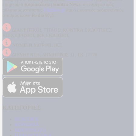
εφημερίδα
Κυριακάτικη Kontra News
, ο ενημερωτικός
αθλητικός ιστότοπος
Filathlos.gr
και ο μουσικός ραδιοφωνικός
σταθμός
Love Radio 97,5
.
ΔΙΑΚΡΙΤΙΚΟΣ ΤΙΤΛΟΣ: KONTRA ΕΚΔΟΤΙΚΕΣ
ΕΠΙΧΕΙΡΗΣΕΙΣ ΙΚΕ ΕΚΔΟΣΕΙΣ
ΝΟΜΙΚΗ ΜΟΡΦΗ: ΙΚΕ
ΔΙΕΥΘΥΝΣΗ: ΔΗΜΗΤΡΟΣ 31, ΤΚ 17778
ΚΑΤΗΓΟΡΙΕΣ
ΠΟΛΙΤΙΚΗ
ΚΟΙΝΩΝΙΑ
ΜΠΟΥΡΛΟΤΟ
ΠΑΡΑΠΟΛΙΤΙΚΑ