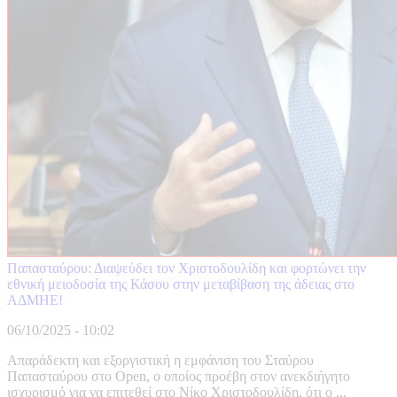
Παπασταύρου: Διαψεύδει τον Χριστοδουλίδη και φορτώνει την
εθνική μειοδοσία της Κάσου στην μεταβίβαση της άδειας στο
ΑΔΜΗΕ!
06/10/2025 - 10:02
Απαράδεκτη και εξοργιστική η εμφάνιση του Σταύρου
Παπασταύρου στο Open, ο οποίος προέβη στον ανεκδιήγητο
ισχυρισμό για να επιτεθεί στο Νίκο Χριστοδουλίδη, ότι ο ...