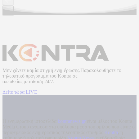
Μην χάνετε καμία στιγμή ενημέρωσης.Παρακολουθήστε το
τηλεοπτικό πρόγραμμα του
Kontra
σε
απευθείας μετάδοση
24/7.
Δείτε τώρα LIVE
Η ενημερωτική ιστοσελίδα
kontranews.gr
είναι μέλος του Kontra
Media Group ανάμεσα στα υπόλοιπα μέσα του ομίλου που είναι: ο
περιφερειακός ενημερωτικός τηλεοπτικός σταθμός
Kontra
, η
καθημερινή πολιτική εφημερίδα
Kontra News
, η εβδομαδιαία