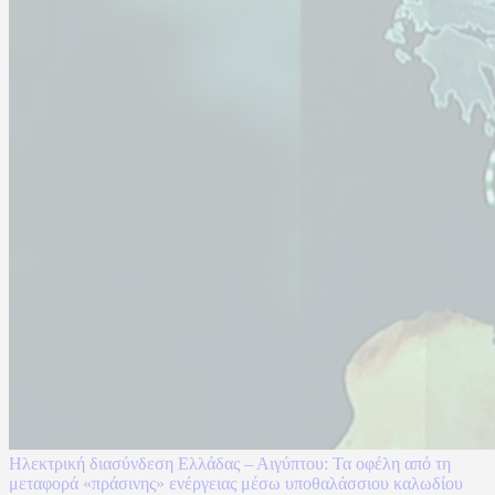
Ηλεκτρική διασύνδεση Ελλάδας – Αιγύπτου: Τα οφέλη από τη
μεταφορά «πράσινης» ενέργειας μέσω υποθαλάσσιου καλωδίου