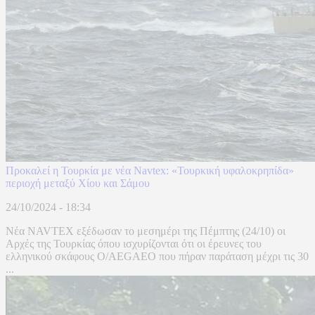
Προκαλεί η Τουρκία με νέα Navtex: «Τουρκική υφαλοκρηπίδα»
περιοχή μεταξύ Χίου και Σάμου
24/10/2024 - 18:34
Νέα NAVTEX εξέδωσαν το μεσημέρι της Πέμπτης (24/10) οι
Αρχές της Τουρκίας όπου ισχυρίζονται ότι οι έρευνες του
ελληνικού σκάφους O/AEGAEO που πήραν παράταση μέχρι τις 30
...