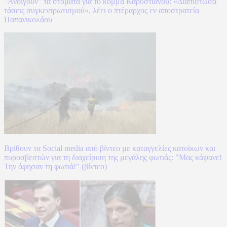
"Ανοίγουν" τα στόματα για το κόμμα Καρυστιανού: «Διαπίστωσα
τάσεις συγκεντρωτισμού», λέει ο πτέραρχος εν αποστρατεία
Παπανικολάου
Βρίθουν τα Social media από βίντεο με καταγγελίες κατοίκων και
πυροσβεστών για τη διαχείριση της μεγάλης φωτιάς: "Μας κάψανε!
Την άφησαν τη φωτιά!" (βίντεο)