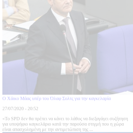
Ο Χάικο Μάας υπέρ του Όλαφ Σολτς για την καγκελαρία
27/07/2020 - 20:52
«Το SPD δεν θα πρέπει να κάνει το λάθος να διεξαγάγει συζήτηση
για υποψήφιο καγκελάριο κατά την παρούσα στιγμή που η χώρα
είναι απασχολημένη με την αντιμετώπιση της ...