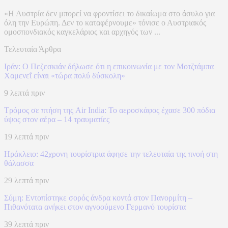
«Η Αυστρία δεν μπορεί να φροντίσει το δικαίωμα στο άσυλο για
όλη την Ευρώπη. Δεν το καταφέρνουμε» τόνισε ο Αυστριακός
ομοσπονδιακός καγκελάριος και αρχηγός των ...
Τελευταία Άρθρα
Ιράν: Ο Πεζεσκιάν δήλωσε ότι η επικοινωνία με τον Μοτζτάμπα
Χαμενεΐ είναι «τώρα πολύ δύσκολη»
9 λεπτά πριν
Τρόμος σε πτήση της Air India: Το αεροσκάφος έχασε 300 πόδια
ύψος στον αέρα – 14 τραυματίες
19 λεπτά πριν
Ηράκλειο: 42χρονη τουρίστρια άφησε την τελευταία της πνοή στη
θάλασσα
29 λεπτά πριν
Σύμη: Εντοπίστηκε σορός άνδρα κοντά στον Πανορμίτη –
Πιθανότατα ανήκει στον αγνοούμενο Γερμανό τουρίστα
39 λεπτά πριν