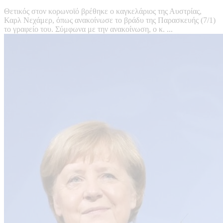
Θετικός στον κορωνοϊό βρέθηκε ο καγκελάριος της Αυστρίας,
Καρλ Νεχάμερ, όπως ανακοίνωσε το βράδυ της Παρασκευής (7/1)
το γραφείο του. Σύμφωνα με την ανακοίνωση, ο κ. ...