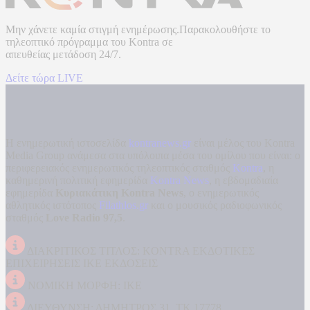
Μην χάνετε καμία στιγμή ενημέρωσης.Παρακολουθήστε το
τηλεοπτικό πρόγραμμα του
Kontra
σε
απευθείας μετάδοση
24/7.
Δείτε τώρα LIVE
Η ενημερωτική ιστοσελίδα
kontranews.gr
είναι μέλος του Kontra
Media Group ανάμεσα στα υπόλοιπα μέσα του ομίλου που είναι: ο
περιφερειακός ενημερωτικός τηλεοπτικός σταθμός
Kontra
, η
καθημερινή πολιτική εφημερίδα
Kontra News
, η εβδομαδιαία
εφημερίδα
Κυριακάτικη Kontra News
, ο ενημερωτικός
αθλητικός ιστότοπος
Filathlos.gr
και ο μουσικός ραδιοφωνικός
σταθμός
Love Radio 97,5
.
ΔΙΑΚΡΙΤΙΚΟΣ ΤΙΤΛΟΣ: KONTRA ΕΚΔΟΤΙΚΕΣ
ΕΠΙΧΕΙΡΗΣΕΙΣ ΙΚΕ ΕΚΔΟΣΕΙΣ
ΝΟΜΙΚΗ ΜΟΡΦΗ: ΙΚΕ
ΔΙΕΥΘΥΝΣΗ: ΔΗΜΗΤΡΟΣ 31, ΤΚ 17778