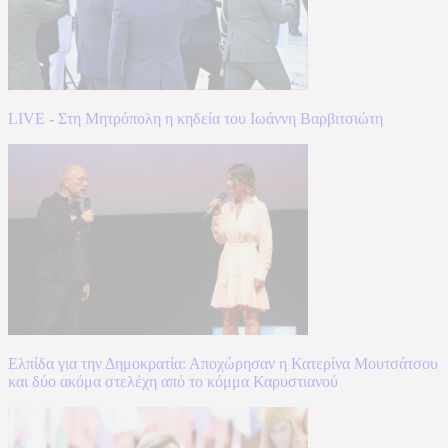
LIVE - Στη Μητρόπολη η κηδεία του Ιωάννη Βαρβιτσιώτη
Ελπίδα για την Δημοκρατία: Αποχώρησαν η Κατερίνα Μουτσάτσου
και δύο ακόμα στελέχη από το κόμμα Καρυστιανού