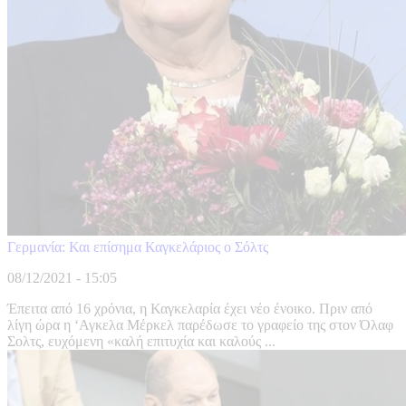
Γερμανία: Και επίσημα Καγκελάριος ο Σόλτς
08/12/2021 - 15:05
Έπειτα από 16 χρόνια, η Καγκελαρία έχει νέο ένοικο. Πριν από
λίγη ώρα η ‘Αγκελα Μέρκελ παρέδωσε το γραφείο της στον Όλαφ
Σολτς, ευχόμενη «καλή επιτυχία και καλούς ...