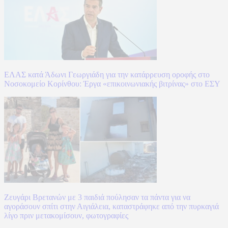
ΕΛΑΣ κατά Άδωνι Γεωργιάδη για την κατάρρευση οροφής στο
Νοσοκομείο Κορίνθου: Έργα «επικοινωνιακής βιτρίνας» στο ΕΣΥ
Ζευγάρι Βρετανών με 3 παιδιά πούλησαν τα πάντα για να
αγοράσουν σπίτι στην Αιγιάλεια, καταστράφηκε από την πυρκαγιά
λίγο πριν μετακομίσουν, φωτογραφίες