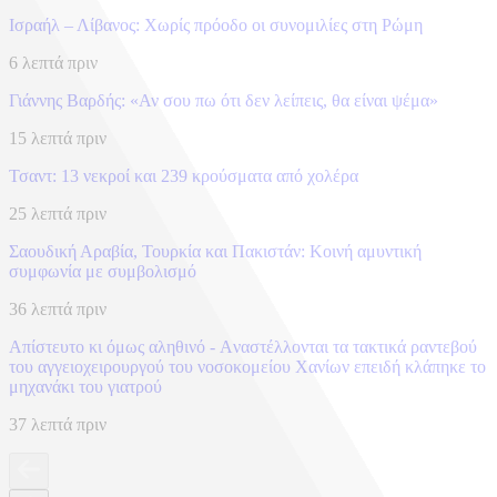
Ισραήλ – Λίβανος: Xωρίς πρόοδο οι συνομιλίες στη Ρώμη
6 λεπτά πριν
Γιάννης Βαρδής: «Αν σου πω ότι δεν λείπεις, θα είναι ψέμα»
15 λεπτά πριν
Τσαντ: 13 νεκροί και 239 κρούσματα από χολέρα
25 λεπτά πριν
Σαουδική Αραβία, Τουρκία και Πακιστάν: Kοινή αμυντική
συμφωνία με συμβολισμό
36 λεπτά πριν
Απίστευτο κι όμως αληθινό - Aναστέλλονται τα τακτικά ραντεβού
του αγγειοχειρουργού του νοσοκομείου Χανίων επειδή κλάπηκε το
μηχανάκι του γιατρού
37 λεπτά πριν