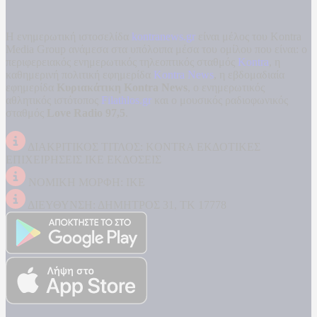
Η ενημερωτική ιστοσελίδα
kontranews.gr
είναι μέλος του Kontra
Media Group ανάμεσα στα υπόλοιπα μέσα του ομίλου που είναι: ο
περιφερειακός ενημερωτικός τηλεοπτικός σταθμός
Kontra
, η
καθημερινή πολιτική εφημερίδα
Kontra News
, η εβδομαδιαία
εφημερίδα
Κυριακάτικη Kontra News
, ο ενημερωτικός
αθλητικός ιστότοπος
Filathlos.gr
και ο μουσικός ραδιοφωνικός
σταθμός
Love Radio 97,5
.
ΔΙΑΚΡΙΤΙΚΟΣ ΤΙΤΛΟΣ: KONTRA ΕΚΔΟΤΙΚΕΣ
ΕΠΙΧΕΙΡΗΣΕΙΣ ΙΚΕ ΕΚΔΟΣΕΙΣ
ΝΟΜΙΚΗ ΜΟΡΦΗ: ΙΚΕ
ΔΙΕΥΘΥΝΣΗ: ΔΗΜΗΤΡΟΣ 31, ΤΚ 17778