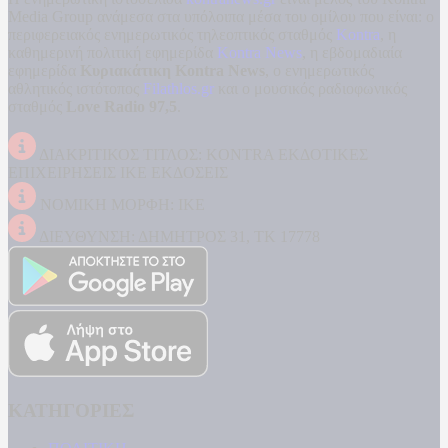
Media Group ανάμεσα στα υπόλοιπα μέσα του ομίλου που είναι: ο
περιφερειακός ενημερωτικός τηλεοπτικός σταθμός
Kontra
, η
καθημερινή πολιτική εφημερίδα
Kontra News
, η εβδομαδιαία
εφημερίδα
Κυριακάτικη Kontra News
, ο ενημερωτικός
αθλητικός ιστότοπος
Filathlos.gr
και ο μουσικός ραδιοφωνικός
σταθμός
Love Radio 97,5
.
ΔΙΑΚΡΙΤΙΚΟΣ ΤΙΤΛΟΣ: KONTRA ΕΚΔΟΤΙΚΕΣ
ΕΠΙΧΕΙΡΗΣΕΙΣ ΙΚΕ ΕΚΔΟΣΕΙΣ
ΝΟΜΙΚΗ ΜΟΡΦΗ: ΙΚΕ
ΔΙΕΥΘΥΝΣΗ: ΔΗΜΗΤΡΟΣ 31, ΤΚ 17778
ΚΑΤΗΓΟΡΙΕΣ