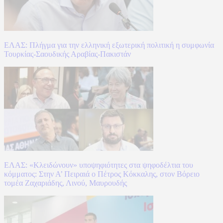
ΕΛΑΣ: Πλήγμα για την ελληνική εξωτερική πολιτική η συμφωνία
Τουρκίας-Σαουδικής Αραβίας-Πακιστάν
ΕΛΑΣ: «Κλειδώνουν» υποψηφιότητες στα ψηφοδέλτια του
κόμματος: Στην Α’ Πειραιά ο Πέτρος Κόκκαλης, στον Βόρειο
τομέα Ζαχαριάδης, Λινού, Μαυρουδής