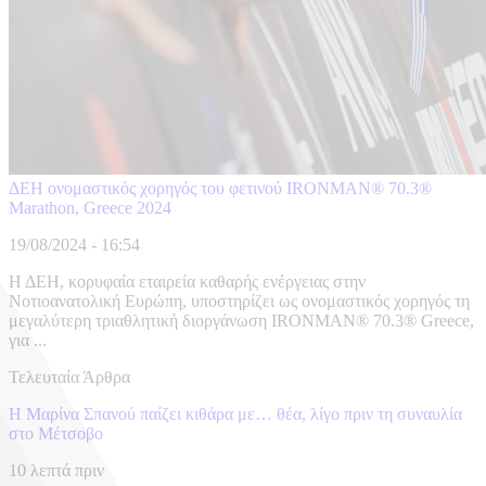
ΔΕΗ ονομαστικός χορηγός του φετινού IRONMAN® 70.3®
Marathon, Greece 2024
19/08/2024 - 16:54
Η ΔΕΗ, κορυφαία εταιρεία καθαρής ενέργειας στην
Νοτιοανατολική Ευρώπη, υποστηρίζει ως ονομαστικός χορηγός τη
μεγαλύτερη τριαθλητική διοργάνωση IRONMAN® 70.3® Greece,
για ...
Τελευταία Άρθρα
Η Μαρίνα Σπανού παίζει κιθάρα με… θέα, λίγο πριν τη συναυλία
στο Μέτσοβο
10 λεπτά πριν