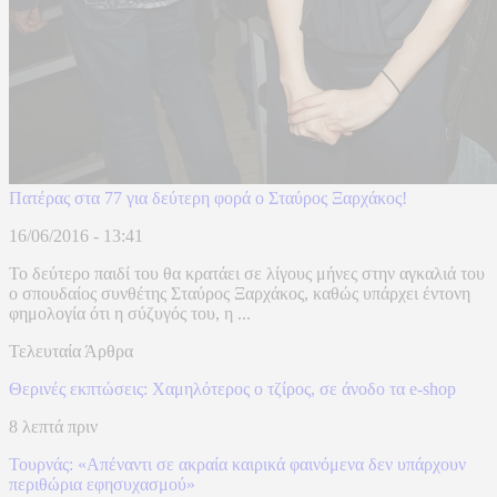
Πατέρας στα 77 για δεύτερη φορά ο Σταύρος Ξαρχάκος!
16/06/2016 - 13:41
Το δεύτερο παιδί του θα κρατάει σε λίγους μήνες στην αγκαλιά του
ο σπουδαίος συνθέτης Σταύρος Ξαρχάκος, καθώς υπάρχει έντονη
φημολογία ότι η σύζυγός του, η ...
Τελευταία Άρθρα
Θερινές εκπτώσεις: Χαμηλότερος ο τζίρος, σε άνοδο τα e-shop
8 λεπτά πριν
Τουρνάς: «Απέναντι σε ακραία καιρικά φαινόμενα δεν υπάρχουν
περιθώρια εφησυχασμού»