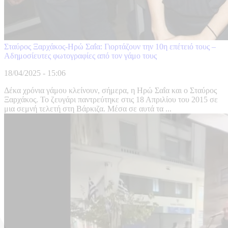
Σταύρος Ξαρχάκος-Ηρώ Σαΐα: Γιορτάζουν την 10η επέτειό τους –
Αδημοσίευτες φωτογραφίες από τον γάμο τους
18/04/2025 - 15:06
Δέκα χρόνια γάμου κλείνουν, σήμερα, η Ηρώ Σαΐα και ο Σταύρος
Ξαρχάκος. Το ζευγάρι παντρεύτηκε στις 18 Απριλίου του 2015 σε
μια σεμνή τελετή στη Βάρκιζα. Μέσα σε αυτά τα ...