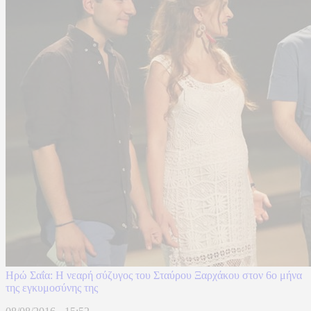
Ηρώ Σαΐα: Η νεαρή σύζυγος του Σταύρου Ξαρχάκου στον 6ο μήνα
της εγκυμοσύνης της