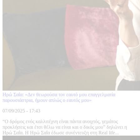
Ηρώ Σαΐα: «Δεν θεωρούσα τον εαυτό μου επαγγελματία
παρουσιάστρια, ήμουν απλώς ο εαυτός μου»
07/09/2025 - 17:43
“Ο δρόμος ενός καλλιτέχνη είναι πάντα ανοιχτός, γεμάτος
προκλήσεις και έτσι θέλω να είναι και ο δικός μου” δηλώνει η
Ηρώ Σαΐα. Η Ηρώ Σαΐα έδωσε συνέντευξη στη Real life...