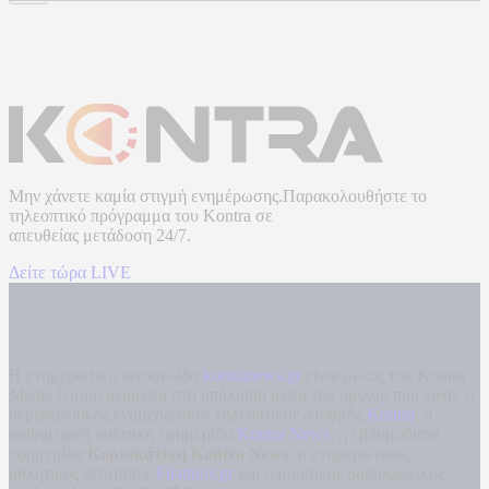
Μην χάνετε καμία στιγμή ενημέρωσης.Παρακολουθήστε το
τηλεοπτικό πρόγραμμα του
Kontra
σε
απευθείας μετάδοση
24/7.
Δείτε τώρα LIVE
Η ενημερωτική ιστοσελίδα
kontranews.gr
είναι μέλος του Kontra
Media Group ανάμεσα στα υπόλοιπα μέσα του ομίλου που είναι: ο
περιφερειακός ενημερωτικός τηλεοπτικός σταθμός
Kontra
, η
καθημερινή πολιτική εφημερίδα
Kontra News
, η εβδομαδιαία
εφημερίδα
Κυριακάτικη Kontra News
, ο ενημερωτικός
αθλητικός ιστότοπος
Filathlos.gr
και ο μουσικός ραδιοφωνικός