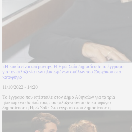
«Η κακία είναι απέραντη»: Η Ηρώ Σαΐα δημοσίευσε το έγγραφο
για την φιλοξενία των ηλικιωμένων σκύλων του Ξαρχάκου στο
καταφύγιο
11/10/2022 - 14:20
Το έγγραφο που απέστειλε στον Δήμο Αθηναίων για τα τρία
ηλικιωμένα σκυλιά τους που φιλοξενούνται σε καταφύγιο
δημοσίευσε η Ηρώ Σαΐα. Στο έγγραφο που δημοσίευσε η ...