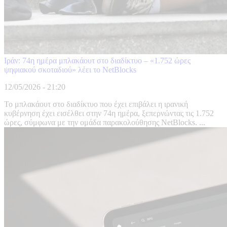
Ιράν: 74η ημέρα μπλακάουτ στο διαδίκτυο – «1.752 ώρες
ψηφιακού σκοταδιού» λέει το NetBlocks
12/05/2026 - 21:20
Το μπλακάουτ στο διαδίκτυο που έχει επιβάλει η ιρανική
κυβέρνηση έχει εισέλθει στην 74η ημέρα, ξεπερνώντας τις 1.752
ώρες, σύμφωνα με την ομάδα παρακολούθησης NetBlocks. ...