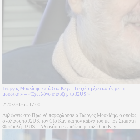
Γιώργος Μουκίδης κατά Gio Kay: «Τι σχέση έχει αυτός με τη
μουσική;» – «Έχει λόγο ύπαρξης το J2US;»
25/03/2026 - 17:00
Δηλώσεις στο Πρωινό παραχώρησε ο Γιώργος Μουκίδης, ο οποίος
σχολίασε το J2US, τον Gio Kay και τον καβγά του με τον Σταμάτη
Φασουλή. J2US – Αδιανόητο επεισόδιο μεταξύ Gio Kay ...