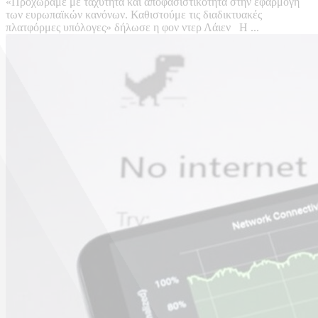
«Προχωράμε με ταχύτητα και αποφασιστικότητα στην εφαρμογή
των ευρωπαϊκών κανόνων. Καθιστούμε τις διαδικτυακές
πλατφόρμες υπόλογες» δήλωσε η φον ντερ Λάιεν Η ...