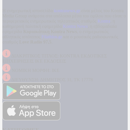
Η ενημερωτική ιστοσελίδα
kontranews.gr
είναι μέλος του Kontra
Media Group ανάμεσα στα υπόλοιπα μέσα του ομίλου που είναι: ο
περιφερειακός ενημερωτικός τηλεοπτικός σταθμός
Kontra
, η
καθημερινή πολιτική εφημερίδα
Kontra News
, η εβδομαδιαία
εφημερίδα
Κυριακάτικη Kontra News
, ο ενημερωτικός
αθλητικός ιστότοπος
Filathlos.gr
και ο μουσικός ραδιοφωνικός
σταθμός
Love Radio 97,5
.
ΔΙΑΚΡΙΤΙΚΟΣ ΤΙΤΛΟΣ: KONTRA ΕΚΔΟΤΙΚΕΣ
ΕΠΙΧΕΙΡΗΣΕΙΣ ΙΚΕ ΕΚΔΟΣΕΙΣ
ΝΟΜΙΚΗ ΜΟΡΦΗ: ΙΚΕ
ΔΙΕΥΘΥΝΣΗ: ΔΗΜΗΤΡΟΣ 31, ΤΚ 17778