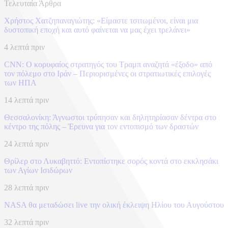
Τελευταία Άρθρα
Χρήστος Χατζηπαναγιώτης: «Είμαστε τσιτωμένοι, είναι μια
δυστοπική εποχή και αυτό φαίνεται να μας έχει τρελάνει»
4 λεπτά πριν
CNN: Ο κορυφαίος στρατηγός του Τραμπ αναζητά «έξοδο» από
τον πόλεμο στο Ιράν – Περιορισμένες οι στρατιωτικές επιλογές
των ΗΠΑ
14 λεπτά πριν
Θεσσαλονίκη: Άγνωστοι τρύπησαν και δηλητηρίασαν δέντρα στο
κέντρο της πόλης – Έρευνα για τον εντοπισμό των δραστών
24 λεπτά πριν
Θρίλερ στο Λυκαβηττό: Εντοπίστηκε σορός κοντά στο εκκλησάκι
των Αγίων Ισιδώρων
28 λεπτά πριν
NASA θα μεταδώσει live την ολική έκλειψη Ηλίου του Αυγούστου
32 λεπτά πριν