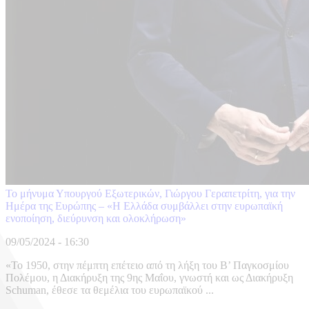
Το μήνυμα Υπουργού Εξωτερικών, Γιώργου Γεραπετρίτη, για την
Ημέρα της Ευρώπης – «Η Ελλάδα συμβάλλει στην ευρωπαϊκή
ενοποίηση, διεύρυνση και ολοκλήρωση»
09/05/2024 - 16:30
«Το 1950, στην πέμπτη επέτειο από τη λήξη του Β’ Παγκοσμίου
Πολέμου, η Διακήρυξη της 9ης Μαΐου, γνωστή και ως Διακήρυξη
Schuman, έθεσε τα θεμέλια του ευρωπαϊκού ...