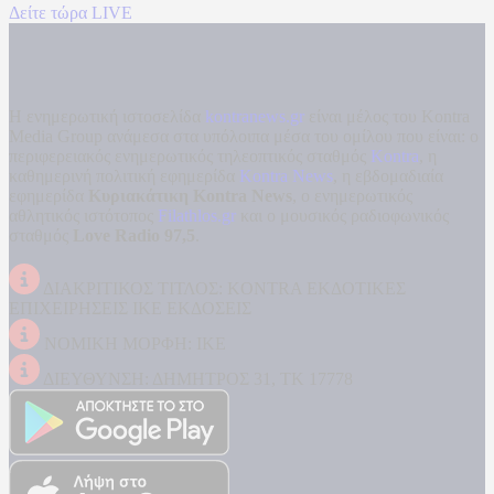
Δείτε τώρα LIVE
Η ενημερωτική ιστοσελίδα
kontranews.gr
είναι μέλος του Kontra
Media Group ανάμεσα στα υπόλοιπα μέσα του ομίλου που είναι: ο
περιφερειακός ενημερωτικός τηλεοπτικός σταθμός
Kontra
, η
καθημερινή πολιτική εφημερίδα
Kontra News
, η εβδομαδιαία
εφημερίδα
Κυριακάτικη Kontra News
, ο ενημερωτικός
αθλητικός ιστότοπος
Filathlos.gr
και ο μουσικός ραδιοφωνικός
σταθμός
Love Radio 97,5
.
ΔΙΑΚΡΙΤΙΚΟΣ ΤΙΤΛΟΣ: KONTRA ΕΚΔΟΤΙΚΕΣ
ΕΠΙΧΕΙΡΗΣΕΙΣ ΙΚΕ ΕΚΔΟΣΕΙΣ
ΝΟΜΙΚΗ ΜΟΡΦΗ: ΙΚΕ
ΔΙΕΥΘΥΝΣΗ: ΔΗΜΗΤΡΟΣ 31, ΤΚ 17778