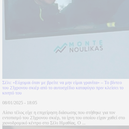
Σέλι: «Εύχομαι όταν με βρείτε να μην είμαι γρανίτα» – Το βίντεο
του 23χρονου σκιέρ από το αυτοσχέδιο καταφύγιο πριν κλείσει το
κινητό του
08/01/2025 - 18:05
Αίσιο τέλος είχε η επιχείρηση διάσωσης που στήθηκε για τον
εντοπισμό του 23χρονου σκιέρ, τα ίχνη του οποίου είχαν χαθεί στο
χιονοδρομικό κέντρο στο Σέλι Ημαθίας. Ο ...