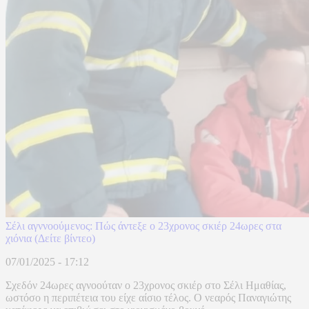
Σέλι αγννοούμενος: Πώς άντεξε ο 23χρονος σκιέρ 24ωρες στα
χιόνια (Δείτε βίντεο)
07/01/2025 - 17:12
Σχεδόν 24ωρες αγνοούταν ο 23χρονος σκιέρ στο Σέλι Ημαθίας,
ωστόσο η περιπέτεια του είχε αίσιο τέλος. Ο νεαρός Παναγιώτης