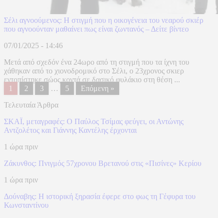
Σέλι αγνοούμενος: Η στιγμή που η οικογένεια του νεαρού σκιέρ
που αγνοούνταν μαθαίνει πως είναι ζωντανός – Δείτε βίντεο
07/01/2025 - 14:46
Μετά από σχεδόν ένα 24ωρο από τη στιγμή που τα ίχνη του
χάθηκαν από το χιονοδρομικό στο Σέλι, ο 23χρονος σκιερ
εντοπίστηκε σώος κοντά σε δασικό φυλάκιο στη θέση ...
1
2
3
…
5
Επόμενη »
Τελευταία Άρθρα
ΣΚΑΪ, μεταγραφές: Ο Παύλος Τσίμας φεύγει, οι Αντώνης
Αντζολέτος και Γιάννης Καντέλης έρχονται
1 ώρα πριν
Ζάκυνθος: Πνιγμός 57χρονου Βρετανού στις «Πισίνες» Κερίου
1 ώρα πριν
Δούναβης: Η ιστορική ξηρασία έφερε στο φως τη Γέφυρα του
Κωνσταντίνου