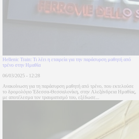
Hellenic Train: Τι λέει η εταιρεία για την παράσυρση μαθητή από
τρένο στην Ημαθία
06/03/2025 - 12:28
Ανακοίνωση για τη παράσυρση μαθητή από τρένο, που εκτελούσε
το δρομολόγιο Έδεσσα-Θεσσαλονίκη, στην Αλεξάνδρεια Ημαθίας,
με αποτέλεσμα τον τραυματισμό του, εξέδωσε...