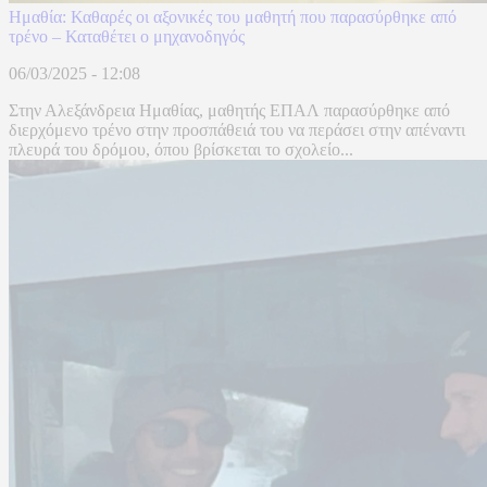
Ημαθία: Καθαρές οι αξονικές του μαθητή που παρασύρθηκε από
τρένο – Καταθέτει ο μηχανοδηγός
06/03/2025 - 12:08
Στην Αλεξάνδρεια Ημαθίας, μαθητής ΕΠΑΛ παρασύρθηκε από
διερχόμενο τρένο στην προσπάθειά του να περάσει στην απέναντι
πλευρά του δρόμου, όπου βρίσκεται το σχολείο...