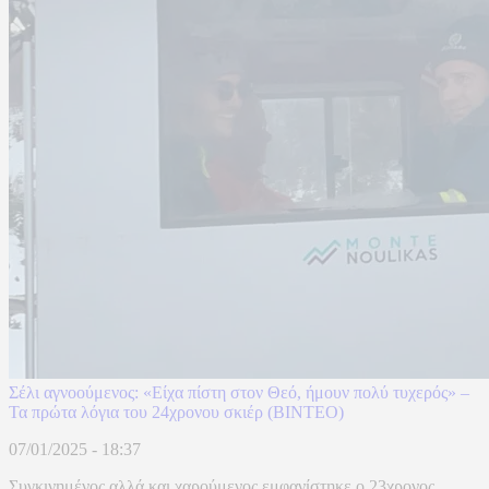
Σέλι αγνοούμενος: «Είχα πίστη στον Θεό, ήμουν πολύ τυχερός» –
Τα πρώτα λόγια του 24χρονου σκιέρ (ΒΙΝΤΕΟ)
07/01/2025 - 18:37
Συγκινημένος αλλά και χαρούμενος εμφανίστηκε ο 23χρονος