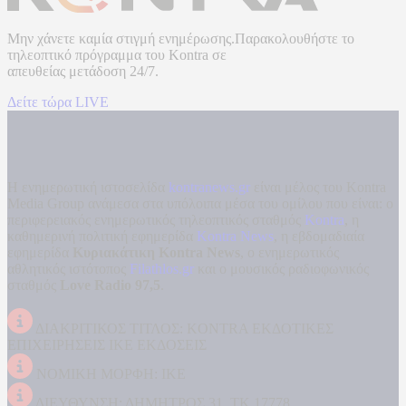
Μην χάνετε καμία στιγμή ενημέρωσης.Παρακολουθήστε το
τηλεοπτικό πρόγραμμα του
Kontra
σε
απευθείας μετάδοση
24/7.
Δείτε τώρα LIVE
Η ενημερωτική ιστοσελίδα
kontranews.gr
είναι μέλος του Kontra
Media Group ανάμεσα στα υπόλοιπα μέσα του ομίλου που είναι: ο
περιφερειακός ενημερωτικός τηλεοπτικός σταθμός
Kontra
, η
καθημερινή πολιτική εφημερίδα
Kontra News
, η εβδομαδιαία
εφημερίδα
Κυριακάτικη Kontra News
, ο ενημερωτικός
αθλητικός ιστότοπος
Filathlos.gr
και ο μουσικός ραδιοφωνικός
σταθμός
Love Radio 97,5
.
ΔΙΑΚΡΙΤΙΚΟΣ ΤΙΤΛΟΣ: KONTRA ΕΚΔΟΤΙΚΕΣ
ΕΠΙΧΕΙΡΗΣΕΙΣ ΙΚΕ ΕΚΔΟΣΕΙΣ
ΝΟΜΙΚΗ ΜΟΡΦΗ: ΙΚΕ
ΔΙΕΥΘΥΝΣΗ: ΔΗΜΗΤΡΟΣ 31, ΤΚ 17778