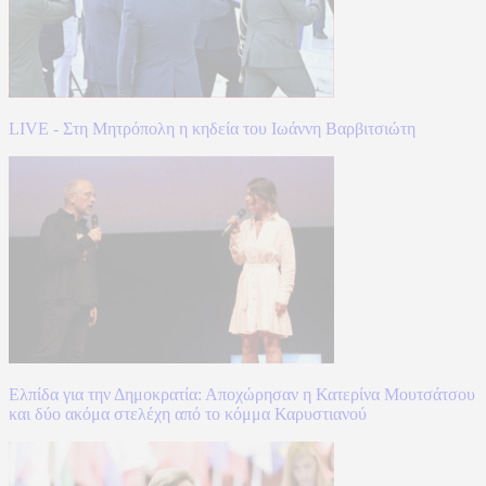
LIVE - Στη Μητρόπολη η κηδεία του Ιωάννη Βαρβιτσιώτη
Ελπίδα για την Δημοκρατία: Αποχώρησαν η Κατερίνα Μουτσάτσου
και δύο ακόμα στελέχη από το κόμμα Καρυστιανού