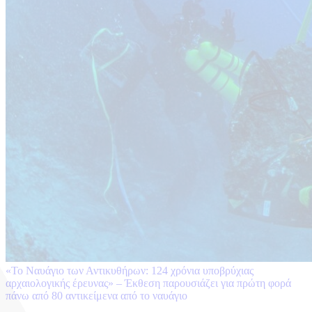
«Το Ναυάγιο των Αντικυθήρων: 124 χρόνια υποβρύχιας
αρχαιολογικής έρευνας» – Έκθεση παρουσιάζει για πρώτη φορά
πάνω από 80 αντικείμενα από το ναυάγιο