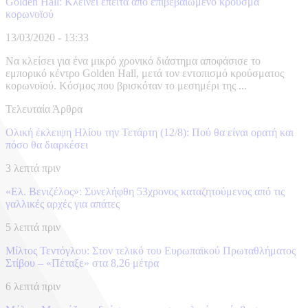
Golden Hall: Κλείνει έπειτα από επιβεβαιωμένο κρούσμα
κορωνοϊού
13/03/2020 - 13:33
Να κλείσει για ένα μικρό χρονικό διάστημα αποφάσισε το
εμπορικό κέντρο Golden Hall, μετά τον εντοπισμό κρούσματος
κορωνοϊού. Κόσμος που βρισκόταν το μεσημέρι της ...
Τελευταία Άρθρα
Ολική έκλειψη Ηλίου την Τετάρτη (12/8): Πού θα είναι ορατή και
πόσο θα διαρκέσει
3 λεπτά πριν
«Ελ. Βενιζέλος»: Συνελήφθη 53χρονος καταζητούμενος από τις
γαλλικές αρχές για απάτες
5 λεπτά πριν
Μίλτος Τεντόγλου: Στον τελικό του Ευρωπαϊκού Πρωταθλήματος
Στίβου – «Πέταξε» στα 8,26 μέτρα
6 λεπτά πριν