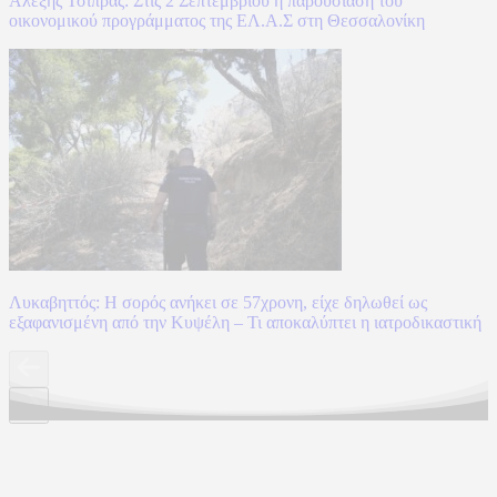
Αλέξης Τσίπρας: Στις 2 Σεπτεμβρίου η παρουσίαση του
οικονομικού προγράμματος της ΕΛ.Α.Σ στη Θεσσαλονίκη
Λυκαβηττός: Η σορός ανήκει σε 57χρονη, είχε δηλωθεί ως
εξαφανισμένη από την Κυψέλη – Τι αποκαλύπτει η ιατροδικαστική