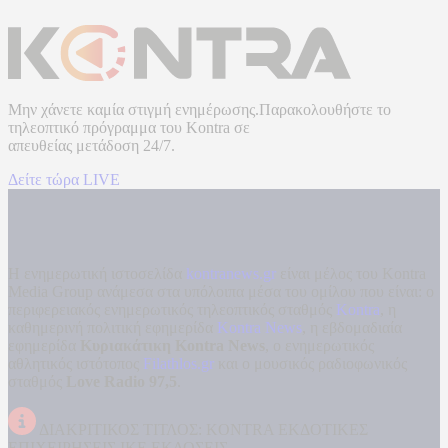
Μην χάνετε καμία στιγμή ενημέρωσης.Παρακολουθήστε το
τηλεοπτικό πρόγραμμα του
Kontra
σε
απευθείας μετάδοση
24/7.
Δείτε τώρα LIVE
Η ενημερωτική ιστοσελίδα
kontranews.gr
είναι μέλος του Kontra
Media Group ανάμεσα στα υπόλοιπα μέσα του ομίλου που είναι: ο
περιφερειακός ενημερωτικός τηλεοπτικός σταθμός
Kontra
, η
καθημερινή πολιτική εφημερίδα
Kontra News
, η εβδομαδιαία
εφημερίδα
Κυριακάτικη Kontra News
, ο ενημερωτικός
αθλητικός ιστότοπος
Filathlos.gr
και ο μουσικός ραδιοφωνικός
σταθμός
Love Radio 97,5
.
ΔΙΑΚΡΙΤΙΚΟΣ ΤΙΤΛΟΣ: KONTRA ΕΚΔΟΤΙΚΕΣ
ΕΠΙΧΕΙΡΗΣΕΙΣ ΙΚΕ ΕΚΔΟΣΕΙΣ