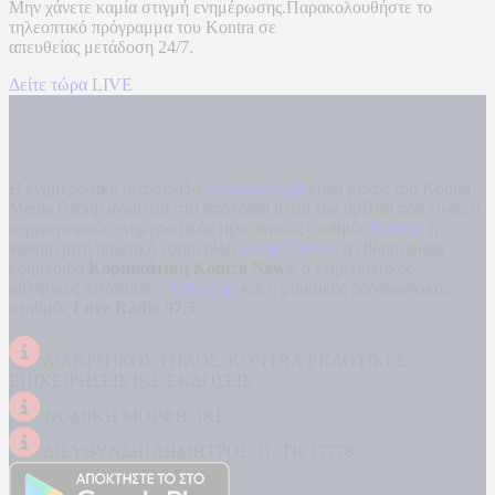
Μην χάνετε καμία στιγμή ενημέρωσης.Παρακολουθήστε το
τηλεοπτικό πρόγραμμα του
Kontra
σε
απευθείας μετάδοση
24/7.
Δείτε τώρα LIVE
Η ενημερωτική ιστοσελίδα
kontranews.gr
είναι μέλος του Kontra
Media Group ανάμεσα στα υπόλοιπα μέσα του ομίλου που είναι: ο
περιφερειακός ενημερωτικός τηλεοπτικός σταθμός
Kontra
, η
καθημερινή πολιτική εφημερίδα
Kontra News
, η εβδομαδιαία
εφημερίδα
Κυριακάτικη Kontra News
, ο ενημερωτικός
αθλητικός ιστότοπος
Filathlos.gr
και ο μουσικός ραδιοφωνικός
σταθμός
Love Radio 97,5
.
ΔΙΑΚΡΙΤΙΚΟΣ ΤΙΤΛΟΣ: KONTRA ΕΚΔΟΤΙΚΕΣ
ΕΠΙΧΕΙΡΗΣΕΙΣ ΙΚΕ ΕΚΔΟΣΕΙΣ
ΝΟΜΙΚΗ ΜΟΡΦΗ: ΙΚΕ
ΔΙΕΥΘΥΝΣΗ: ΔΗΜΗΤΡΟΣ 31, ΤΚ 17778