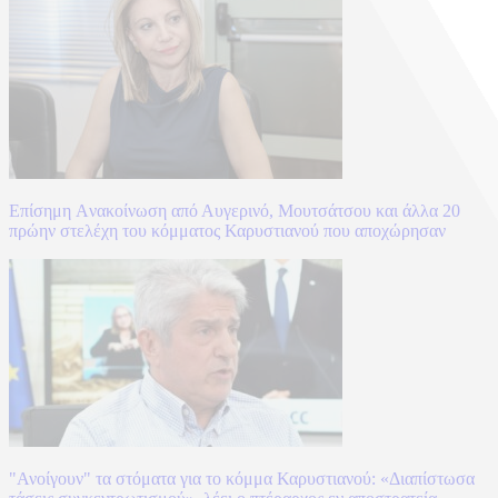
Επίσημη Aνακοίνωση από Αυγερινό, Μουτσάτσου και άλλα 20
πρώην στελέχη του κόμματος Καρυστιανού που αποχώρησαν
"Ανοίγουν" τα στόματα για το κόμμα Καρυστιανού: «Διαπίστωσα