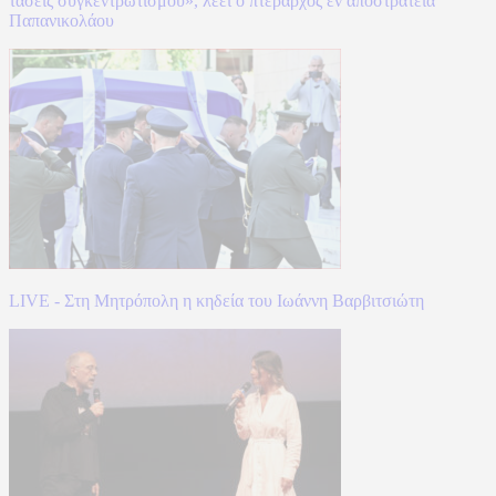
τάσεις συγκεντρωτισμού», λέει ο πτέραρχος εν αποστρατεία
Παπανικολάου
LIVE - Στη Μητρόπολη η κηδεία του Ιωάννη Βαρβιτσιώτη