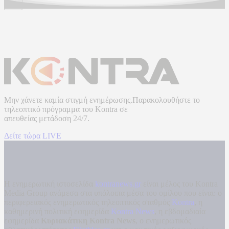
Μην χάνετε καμία στιγμή ενημέρωσης.Παρακολουθήστε το
τηλεοπτικό πρόγραμμα του
Kontra
σε
απευθείας μετάδοση
24/7.
Δείτε τώρα LIVE
Η ενημερωτική ιστοσελίδα
kontranews.gr
είναι μέλος του Kontra
Media Group ανάμεσα στα υπόλοιπα μέσα του ομίλου που είναι: ο
περιφερειακός ενημερωτικός τηλεοπτικός σταθμός
Kontra
, η
καθημερινή πολιτική εφημερίδα
Kontra News
, η εβδομαδιαία
εφημερίδα
Κυριακάτικη Kontra News
, ο ενημερωτικός