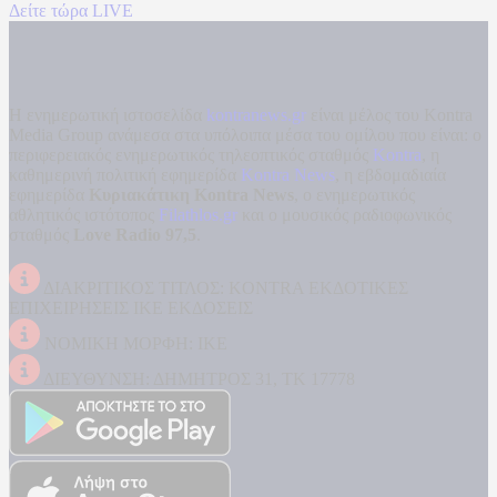
Δείτε τώρα LIVE
Η ενημερωτική ιστοσελίδα
kontranews.gr
είναι μέλος του Kontra
Media Group ανάμεσα στα υπόλοιπα μέσα του ομίλου που είναι: ο
περιφερειακός ενημερωτικός τηλεοπτικός σταθμός
Kontra
, η
καθημερινή πολιτική εφημερίδα
Kontra News
, η εβδομαδιαία
εφημερίδα
Κυριακάτικη Kontra News
, ο ενημερωτικός
αθλητικός ιστότοπος
Filathlos.gr
και ο μουσικός ραδιοφωνικός
σταθμός
Love Radio 97,5
.
ΔΙΑΚΡΙΤΙΚΟΣ ΤΙΤΛΟΣ: KONTRA ΕΚΔΟΤΙΚΕΣ
ΕΠΙΧΕΙΡΗΣΕΙΣ ΙΚΕ ΕΚΔΟΣΕΙΣ
ΝΟΜΙΚΗ ΜΟΡΦΗ: ΙΚΕ
ΔΙΕΥΘΥΝΣΗ: ΔΗΜΗΤΡΟΣ 31, ΤΚ 17778