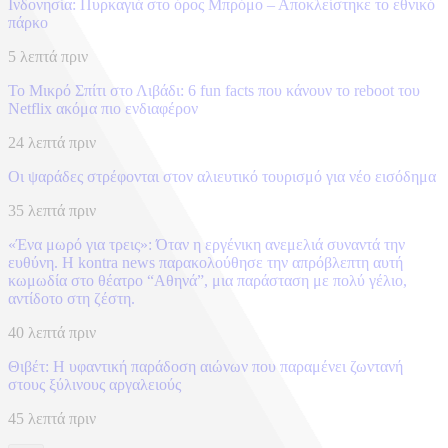
Ινδονησία: Πυρκαγιά στο όρος Μπρόμο – Αποκλείστηκε το εθνικό
πάρκο
5 λεπτά πριν
To Mικρό Σπίτι στο Λιβάδι: 6 fun facts που κάνουν το reboot του
Netflix ακόμα πιο ενδιαφέρον
24 λεπτά πριν
Οι ψαράδες στρέφονται στον αλιευτικό τουρισμό για νέο εισόδημα
35 λεπτά πριν
«Ένα μωρό για τρεις»: Όταν η εργένικη ανεμελιά συναντά την
ευθύνη. Η kontra news παρακολούθησε την απρόβλεπτη αυτή
κωμωδία στο θέατρο “Αθηνά”, μια παράσταση με πολύ γέλιο,
αντίδοτο στη ζέστη.
40 λεπτά πριν
Θιβέτ: Η υφαντική παράδοση αιώνων που παραμένει ζωντανή
στους ξύλινους αργαλειούς
45 λεπτά πριν