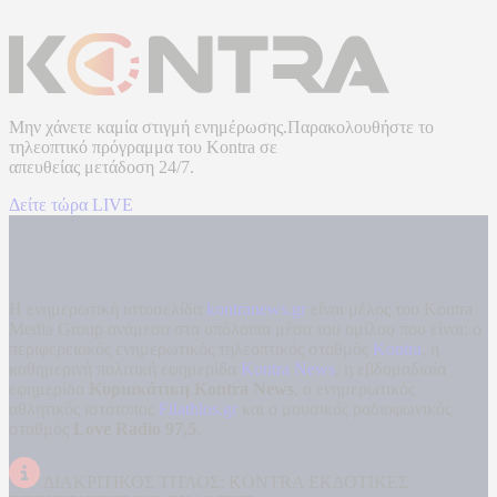
Μην χάνετε καμία στιγμή ενημέρωσης.Παρακολουθήστε το
τηλεοπτικό πρόγραμμα του
Kontra
σε
απευθείας μετάδοση
24/7.
Δείτε τώρα LIVE
Η ενημερωτική ιστοσελίδα
kontranews.gr
είναι μέλος του Kontra
Media Group ανάμεσα στα υπόλοιπα μέσα του ομίλου που είναι: ο
περιφερειακός ενημερωτικός τηλεοπτικός σταθμός
Kontra
, η
καθημερινή πολιτική εφημερίδα
Kontra News
, η εβδομαδιαία
εφημερίδα
Κυριακάτικη Kontra News
, ο ενημερωτικός
αθλητικός ιστότοπος
Filathlos.gr
και ο μουσικός ραδιοφωνικός
σταθμός
Love Radio 97,5
.
ΔΙΑΚΡΙΤΙΚΟΣ ΤΙΤΛΟΣ: KONTRA ΕΚΔΟΤΙΚΕΣ