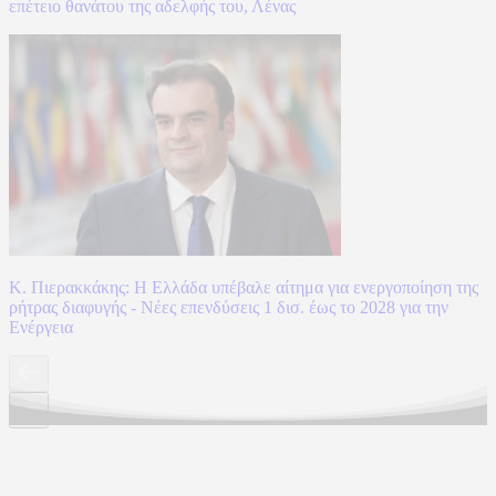
επέτειο θανάτου της αδελφής του, Λένας
Κ. Πιερακκάκης: Η Ελλάδα υπέβαλε αίτημα για ενεργοποίηση της
ρήτρας διαφυγής - Νέες επενδύσεις 1 δισ. έως το 2028 για την
Ενέργεια