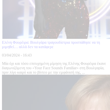
Ελένη Φουρέιρα: Βουλγάρα τραγουδίστρια προσπάθησε να τη
μιμηθεί… αλλά δεν τα κατάφερε
03/04/2024 - 16:43
Μία όχι και τόσο επιτυχημένη μίμηση της Ελένης Φουρέιρα έκανε
διαγωνιζόμενη του «Your Face Sounds Familiar» στη Βουλγαρία,
πριν λίγο καιρό και το βίντεο με την εμφάνισή της, ...