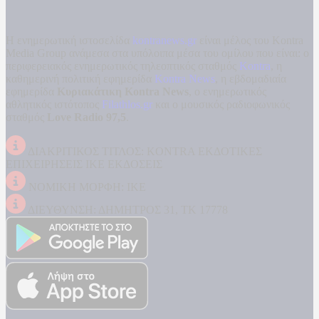
Η ενημερωτική ιστοσελίδα
kontranews.gr
είναι μέλος του Kontra
Media Group ανάμεσα στα υπόλοιπα μέσα του ομίλου που είναι: ο
περιφερειακός ενημερωτικός τηλεοπτικός σταθμός
Kontra
, η
καθημερινή πολιτική εφημερίδα
Kontra News
, η εβδομαδιαία
εφημερίδα
Κυριακάτικη Kontra News
, ο ενημερωτικός
αθλητικός ιστότοπος
Filathlos.gr
και ο μουσικός ραδιοφωνικός
σταθμός
Love Radio 97,5
.
ΔΙΑΚΡΙΤΙΚΟΣ ΤΙΤΛΟΣ: KONTRA ΕΚΔΟΤΙΚΕΣ
ΕΠΙΧΕΙΡΗΣΕΙΣ ΙΚΕ ΕΚΔΟΣΕΙΣ
ΝΟΜΙΚΗ ΜΟΡΦΗ: ΙΚΕ
ΔΙΕΥΘΥΝΣΗ: ΔΗΜΗΤΡΟΣ 31, ΤΚ 17778