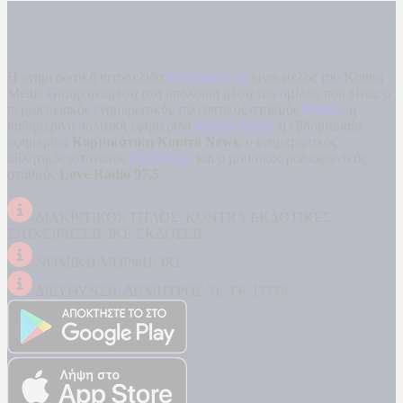
Η ενημερωτική ιστοσελίδα
kontranews.gr
είναι μέλος του Kontra
Media Group ανάμεσα στα υπόλοιπα μέσα του ομίλου που είναι: ο
περιφερειακός ενημερωτικός τηλεοπτικός σταθμός
Kontra
, η
καθημερινή πολιτική εφημερίδα
Kontra News
, η εβδομαδιαία
εφημερίδα
Κυριακάτικη Kontra News
, ο ενημερωτικός
αθλητικός ιστότοπος
Filathlos.gr
και ο μουσικός ραδιοφωνικός
σταθμός
Love Radio 97,5
.
ΔΙΑΚΡΙΤΙΚΟΣ ΤΙΤΛΟΣ: KONTRA ΕΚΔΟΤΙΚΕΣ
ΕΠΙΧΕΙΡΗΣΕΙΣ ΙΚΕ ΕΚΔΟΣΕΙΣ
ΝΟΜΙΚΗ ΜΟΡΦΗ: ΙΚΕ
ΔΙΕΥΘΥΝΣΗ: ΔΗΜΗΤΡΟΣ 31, ΤΚ 17778