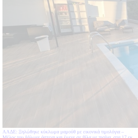
ΑΑΔΕ: Ξηλώθηκε κύκλωμα μαμούθ με εικονικά τιμολόγια –
Μέλος του δήλωνε άστεγη και έμενε σε βίλα με πισίνα, στα 17 εκ.