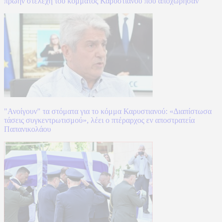
πρώην στελέχη του κόμματος Καρυστιανού που αποχώρησαν
"Ανοίγουν" τα στόματα για το κόμμα Καρυστιανού: «Διαπίστωσα
τάσεις συγκεντρωτισμού», λέει ο πτέραρχος εν αποστρατεία
Παπανικολάου