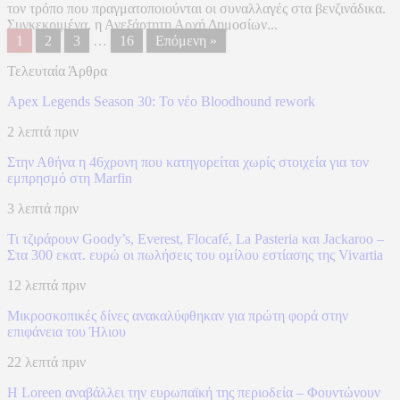
τον τρόπο που πραγματοποιούνται οι συναλλαγές στα βενζινάδικα.
Συγκεκριμένα, η Ανεξάρτητη Αρχή Δημοσίων...
1
2
3
…
16
Επόμενη »
Τελευταία Άρθρα
Apex Legends Season 30: Το νέο Bloodhound rework
2 λεπτά πριν
Στην Αθήνα η 46χρονη που κατηγορείται χωρίς στοιχεία για τον
εμπρησμό στη Marfin
3 λεπτά πριν
Τι τζιράρουν Goody’s, Everest, Flocafé, La Pasteria και Jackaroo –
Στα 300 εκατ. ευρώ οι πωλήσεις του ομίλου εστίασης της Vivartia
12 λεπτά πριν
Μικροσκοπικές δίνες ανακαλύφθηκαν για πρώτη φορά στην
επιφάνεια του Ήλιου
22 λεπτά πριν
Η Loreen αναβάλλει την ευρωπαϊκή της περιοδεία – Φουντώνουν