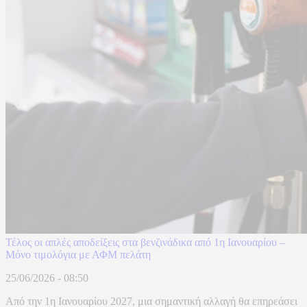
Τέλος οι απλές αποδείξεις στα βενζινάδικα από 1η Ιανουαρίου –
Μόνο τιμολόγια με ΑΦΜ πελάτη
25/06/2026 - 08:50
Από την 1η Ιανουαρίου 2027, μια σημαντική αλλαγή θα επηρεάσει